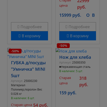
22999
ИНГАР с дверкой белая.
цена
руб.
15999 руб.
O
B
Подробнее
Подробнее
В корзину
В корзину
-50%
-50%
Нож для хлеба
ГУБКА д/посуды
Артикул:
25000350
■Нержавеющая сталь
"Умничка" MINI
В наличии: 5 шт.
5шт
Старая
318
Артикул:
25000230
цена
руб.
Материал
Полимер,поролон Вес
159 руб.
0.026 кг
В наличии: 6 шт.
Старая цена
54 руб.