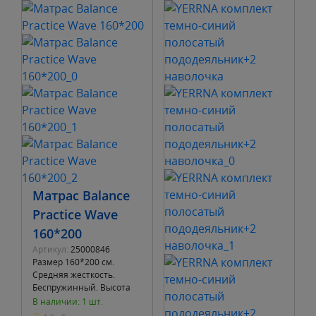
Матрас Balance
Practice Wave
160*200
Артикул:
25000846
Размер 160*200 см.
Средняя жесткость.
Беспружинный. Высота
13 см. Пена AirFlowFoam с
В наличии: 1 шт.
резкой волна, Пена