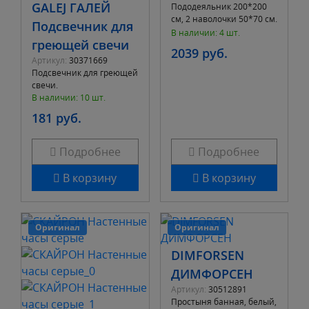
GALEJ ГАЛЕЙ
Пододеяльник 200*200
см, 2 наволочки 50*70 см.
Подсвечник для
Состав ткани - хлопок.
В наличии: 4 шт.
греющей свечи
Название материала -
2039 руб.
перкал
Артикул:
30371669
Подсвечник для греющей
свечи.
В наличии: 10 шт.
181 руб.
Подробнее
Подробнее
В корзину
В корзину
Оригинал
Оригинал
DIMFORSEN
ДИМФОРСЕН
Артикул:
30512891
Простыня банная, белый,