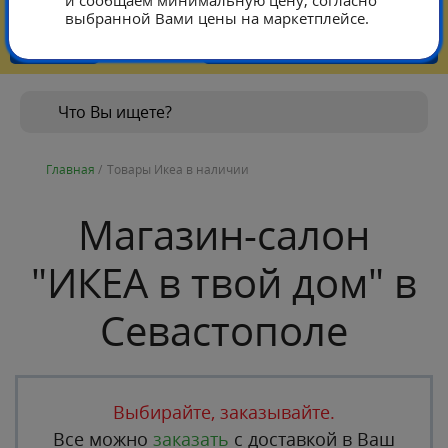
и сообщаем минимальную цену, согласно
выбранной Вами цены на маркетплейсе.
Тарифы
Контакты режим работы
Главная
/
Товары Икеа в наличии
Магазин-салон
"ИКЕА в твой дом" в
Севастополе
Выбирайте, заказывайте.
Все можно
заказать
с доставкой в Ваш