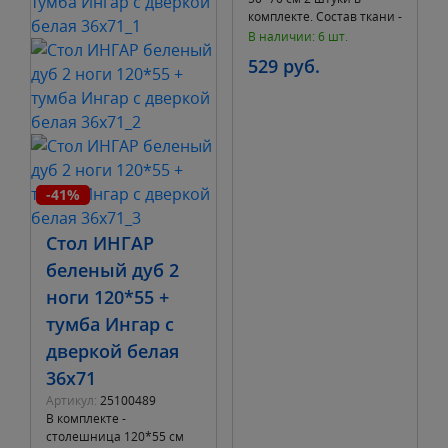
комплекте. Состав ткани -
хлопок. Название
В наличии: 6 шт.
материала - перкаль.
529 руб.
Плотность тка
-41%
Стол ИНГАР
беленый дуб 2
ноги 120*55 +
тумба Ингар с
дверкой белая
36х71
Артикул:
25100489
В комплекте -
столешница 120*55 см