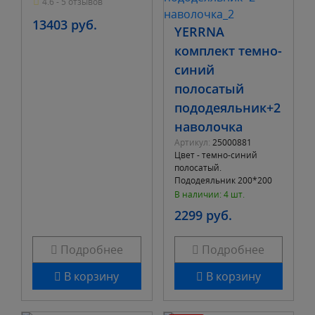
4.6 - 5 отзывов
AirFlowFoam Упа
13403 руб.
YERRNA
комплект темно-
синий
полосатый
пододеяльник+2
наволочка
Артикул:
25000881
Цвет - темно-синий
полосатый.
Пододеяльник 200*200
см, 2 наволочки 50*70 см.
В наличии: 4 шт.
Состав ткани - хлопок.
2299 руб.
Название материала
Подробнее
Подробнее
В корзину
В корзину