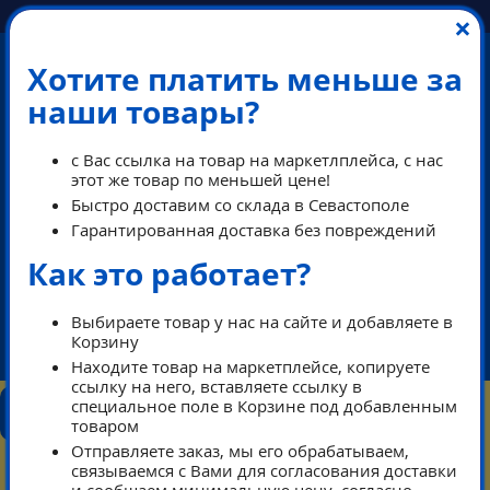
×
Хотите платить меньше за
наши товары?
с Вас ссылка на товар на маркетлплейса, с нас
этот же товар по меньшей цене!
Быстро доставим со склада в Севастополе
Гарантированная доставка без повреждений
Как это работает?
ПЕРЕЗВОНИМ В РАБОЧЕЕ ВРЕМЯ
Выбираете товар у нас на сайте и добавляете в
Корзину
ikeaDos@mail.ru
Находите товар на маркетплейсе, копируете
ссылку на него, вставляете ссылку в
КОНТАКТЫ
специальное поле в Корзине под добавленным
КАТАЛОГ
ТАРИФЫ
ПОМОЩЬ
товаром
РЕЖИМ РАБОТЫ
Отправляете заказ, мы его обрабатываем,
связываемся с Вами для согласования доставки
КОРЗИНА