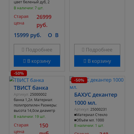
цвет беленый дуб, 2
металлические ноги
В наличии: 7 шт.
ИНГАР белые, тумба
Старая
26999
ИНГАР с дверкой белая.
цена
руб.
15999 руб.
O
B
Подробнее
Подробнее
В корзину
В корзину
-50%
-50%
ТВИСТ банка
БАХУС декантер
Артикул:
25000002
банка 1,2л. Материал:
1000 мл.
полипропилен Размеры:
Артикул:
25000231
высота 14,0см диаметр
■Материал Стекло
11,0см Цвет:прозрачный
В наличии: 19 шт.
■Объём мл. 1000
Старая
150
В наличии: 1 шт.
цена
руб.
Старая