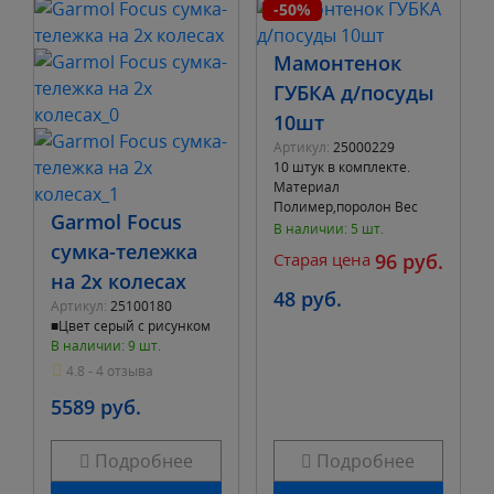
-50%
Мамонтенок
ГУБКА д/посуды
10шт
Артикул:
25000229
10 штук в комплекте.
Материал
Полимер,поролон Вес
Garmol Focus
0.672 кг
В наличии: 5 шт.
сумка-тележка
Старая цена
96 руб.
на 2х колесах
48 руб.
Артикул:
25100180
■Цвет серый с рисунком
В наличии: 9 шт.
4.8 - 4 отзыва
5589 руб.
Подробнее
Подробнее