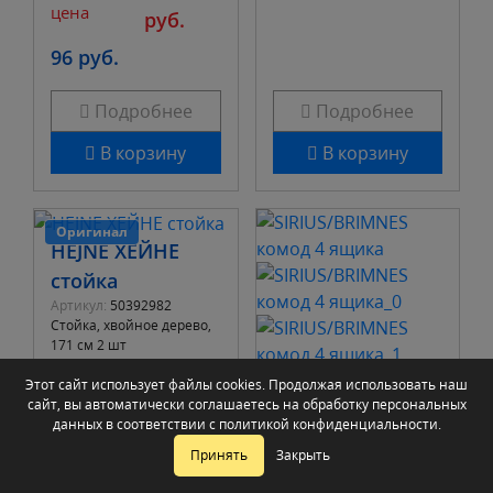
цена
руб.
96 руб.
Подробнее
Подробнее
В корзину
В корзину
Оригинал
HEJNE ХЕЙНЕ
стойка
Артикул:
50392982
Стойка, хвойное дерево,
171 см 2 шт
В наличии: 10 шт.
-25%
Этот сайт использует файлы cookies. Продолжая использовать наш
455 руб.
сайт, вы автоматически соглашаетесь на обработку персональных
данных в соответствии с
политикой конфиденциальности
.
SIRIUS/BRIMNES
Принять
Закрыть
комод 4 ящика
Артикул:
25000791