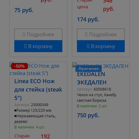
348
цена
руб.
75 руб.
174 руб.
Подробнее
Подробнее
В корзину
В корзину
-50%
Оригинал
EKEDALEN
Linea ECO Нож
ЭКЕДАЛЕН
для стейка (steak
Артикул:
60508618
Чехол на стул, Хакебу
5")
светлая бирюза
Артикул:
25000349
В наличии: 2 шт.
■Размер 125/220 мм
750 руб.
■Нержавеющая сталь,
дерево
В наличии: 4 шт.
Старая
192