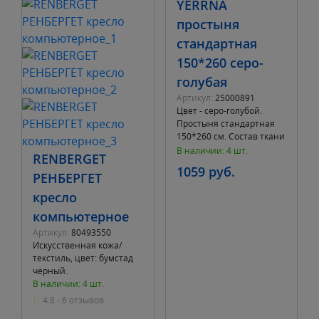
YERRNA
простыня
стандартная
150*260 серо-
голубая
Артикул:
25000891
Цвет - серо-голубой.
Простыня стандартная
150*260 см. Состав ткани
- хлопок. Название
В наличии: 4 шт.
RENBERGET
материала - перкаль.
1059 руб.
Плотность тка
РЕНБЕРГЕТ
кресло
компьютерное
Артикул:
80493550
Искусственная кожа/
текстиль, цвет: бумстад
черный.
В наличии: 4 шт.
4.8 - 6 отзывов