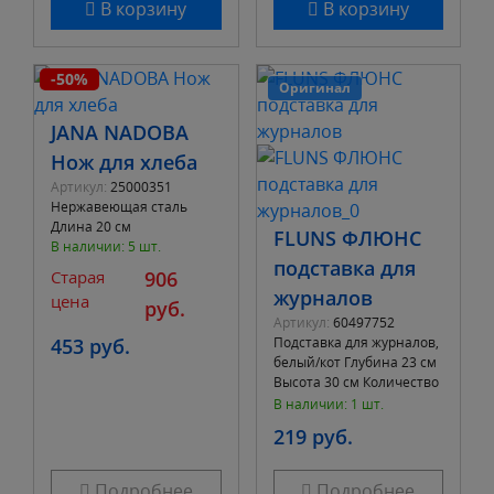
В корзину
В корзину
-50%
Оригинал
JANA NADOBA
Нож для хлеба
Артикул:
25000351
Нержавеющая сталь
Длина 20 см
FLUNS ФЛЮНС
В наличии: 5 шт.
подставка для
Старая
906
журналов
цена
руб.
Артикул:
60497752
453 руб.
Подставка для журналов,
белый/кот Глубина 23 см
Высота 30 см Количество
в упаковке 4 шт Ширина
В наличии: 1 шт.
7 см
219 руб.
Подробнее
Подробнее