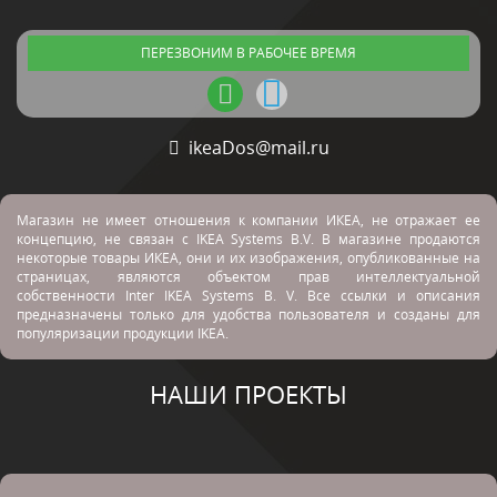
ПЕРЕЗВОНИМ В РАБОЧЕЕ ВРЕМЯ
ikeaDos@mail.ru
Магазин не имеет отношения к компании ИКЕА, не отражает ее
концепцию, не связан с
IKEA Systems B.V. В магазине продаются
некоторые товары ИКЕА, они и их изображения, опубликованные на
страницах, являются объектом прав интеллектуальной
собственности Inter IKEA Systems B. V. Все ссылки и описания
предназначены только для удобства пользователя и созданы для
популяризации продукции IKEA.
НАШИ ПРОЕКТЫ