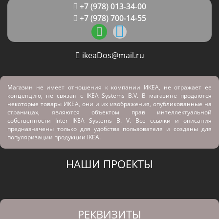
+7 (978) 013-34-00
+7 (978) 700-14-55
ikeaDos@mail.ru
Магазин не имеет отношения к компании ИКЕА, не отражает ее
концепцию, не связан с
IKEA Systems B.V. В магазине продаются
некоторые товары ИКЕА, они и их изображения, опубликованные на
страницах, являются объектом прав интеллектуальной
собственности Inter IKEA Systems B. V. Все ссылки и описания
предназначены только для удобства пользователя и созданы для
популяризации продукции IKEA.
НАШИ ПРОЕКТЫ
РЕКВИЗИТЫ