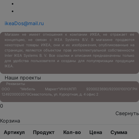
ikeaDos@mail.ru
Магазин не имеет отношения к компании ИКЕА, не отражает ее
концепцию, не связан с
IKEA Systems B.V. В магазине продаются
некоторые товары ИКЕА, они и их изображения, опубликованные на
страницах, являются объектом прав интеллектуальной собственности
Inter IKEA Systems B. V. Все ссылки и описания предназначены только
для удобства пользователя и созданы для популяризации продукции
IKEA.
Наши проекты
Реквизиты
ООО "Мебель Маркет"
ИНН/КПП 9200023690/920001001
ОГРН
1249200003579
Севастополь, ул. Курортная, д. 4 офис 2
0
Свернуть
Корзина
Артикул
Продукт
Кол-во
Цена
Сумма