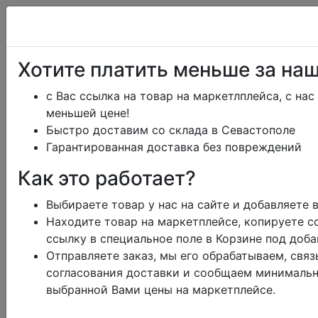
+7 (978) 013-34-00
Хотите платить меньше за на
+7 (978) 700-14-55
с Вас ссылка на товар на маркетлплейса, с нас
меньшей цене!
Быстро доставим со склада в Севастополе
ikeaDos@mail.ru
Гарантированная доставка без повреждений
Как это работает?
Главная
Каталог
Тарифы
Помощь
Отзывы
Выбираете товар у нас на сайте и добавляете 
Дизайн
Сроки доставки
Находите товар на маркетплейсе, копируете сс
Обмен и возврат
ссылку в специальное поле в Корзине под доб
Блог
Отправляете заказ, мы его обрабатываем, свя
Заказать юр.лицу
Контакты
Корзина
0
согласования доставки и сообщаем минимальн
режим работы
выбранной Вами цены на маркетплейсе.
меню