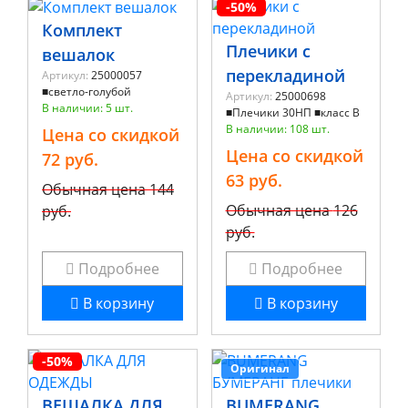
-50%
Комплект
Плечики с
вешалок
перекладиной
Артикул:
25000057
■светло-голубой
Артикул:
25000698
В наличии: 5 шт.
■Плечики 30НП ■класс В
В наличии: 108 шт.
Цена со скидкой
Цена со скидкой
72 руб.
63 руб.
Обычная цена
144
Обычная цена
126
руб.
руб.
Подробнее
Подробнее
В корзину
В корзину
-50%
Оригинал
ВЕШАЛКА ДЛЯ
BUMERANG