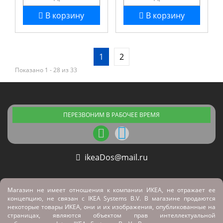
В корзину
В корзину
1
2
Показано 1 - 28 из 33
ПЕРЕЗВОНИМ В РАБОЧЕЕ ВРЕМЯ
ikeaDos@mail.ru
Магазин не имеет отношения к компании ИКЕА, не отражает ее
концепцию, не связан с
IKEA Systems B.V. В магазине продаются
некоторые товары ИКЕА, они и их изображения, опубликованные на
страницах, являются объектом прав интеллектуальной