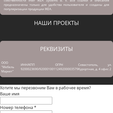
собственности Inter IKEA Systems B. V. Все ссылки и описания
предназначены только для удобства пользователя и созданы для
популяризации продукции IKEA.
НАШИ ПРОЕКТЫ
РЕКВИЗИТЫ
ООО
ИНН/КПП
ОГРН
Севастополь, ул.
"Мебель
9200023690/920001001
1249200003579
Курортная, д. 4 офис 2
Маркет"
Хотите мы перезвоним Вам в рабочее время?
Ваше имя
Номер телефона
*