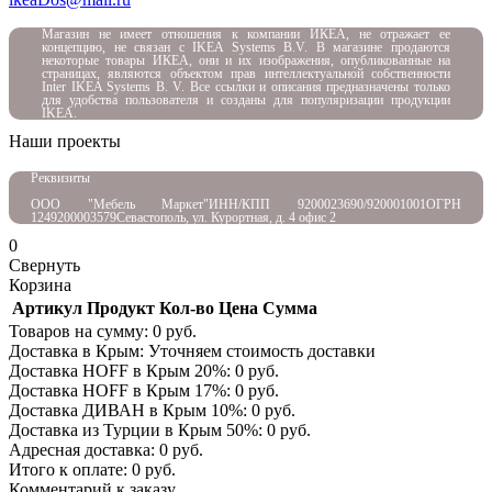
Магазин не имеет отношения к компании ИКЕА, не отражает ее
концепцию, не связан с
IKEA Systems B.V. В магазине продаются
некоторые товары ИКЕА, они и их изображения, опубликованные на
страницах, являются объектом прав интеллектуальной собственности
Inter IKEA Systems B. V. Все ссылки и описания предназначены только
для удобства пользователя и созданы для популяризации продукции
IKEA.
Наши проекты
Реквизиты
ООО "Мебель Маркет"
ИНН/КПП 9200023690/920001001
ОГРН
1249200003579
Севастополь, ул. Курортная, д. 4 офис 2
0
Свернуть
Корзина
Артикул
Продукт
Кол-во
Цена
Сумма
Товаров на сумму:
0
руб.
Доставка в Крым:
Уточняем стоимость доставки
Доставка HOFF в Крым
20
%:
0
руб.
Доставка HOFF в Крым
17
%:
0
руб.
Доставка ДИВАН в Крым
10
%:
0
руб.
Доставка из Турции в Крым
50
%:
0
руб.
Адресная доставка:
0
руб.
Итого к оплате:
0
руб.
Комментарий к заказу