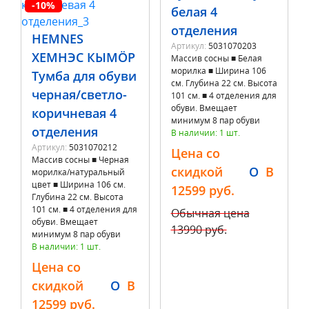
-10%
белая 4
отделения
HEMNES
Артикул:
5031070203
ХЕМНЭС КЫМÖР
Массив сосны ■ Белая
морилка ■ Ширина 106
Тумба для обуви
см. Глубина 22 см. Высота
черная/светло-
101 см. ■ 4 отделения для
обуви. Вмещает
коричневая 4
минимум 8 пар обуви
отделения
В наличии: 1 шт.
Артикул:
5031070212
Цена со
Массив сосны ■ Черная
скидкой
O
B
морилка/натуральный
цвет ■ Ширина 106 см.
12599 руб.
Глубина 22 см. Высота
101 см. ■ 4 отделения для
Обычная цена
обуви. Вмещает
13990 руб.
минимум 8 пар обуви
В наличии: 1 шт.
Цена со
скидкой
O
B
12599 руб.