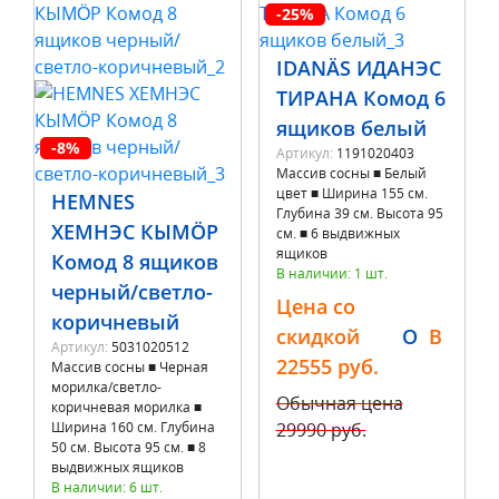
-25%
IDANÄS ИДАНЭС
ТИРАНА Комод 6
ящиков белый
-8%
Артикул:
1191020403
Массив сосны ■ Белый
цвет ■ Ширина 155 см.
HEMNES
Глубина 39 см. Высота 95
ХЕМНЭС КЫМÖР
см. ■ 6 выдвижных
ящиков
Комод 8 ящиков
В наличии: 1 шт.
черный/светло-
Цена со
коричневый
скидкой
O
B
Артикул:
5031020512
22555 руб.
Массив сосны ■ Черная
морилка/светло-
Обычная цена
коричневая морилка ■
Ширина 160 см. Глубина
29990 руб.
50 см. Высота 95 см. ■ 8
выдвижных ящиков
В наличии: 6 шт.