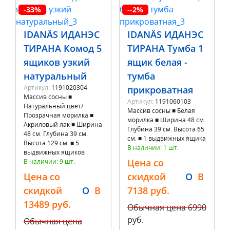
-33%
--2%
IDANÄS ИДАНЭС
IDANÄS ИДАНЭС
ТИРАНА Комод 5
ТИРАНА Тумба 1
ящиков узкий
ящик белая -
натуральный
тумба
Артикул:
1191020304
прикроватная
Массив сосны ■
Артикул:
1191060103
Натуральный цвет/
Массив сосны ■ Белая
Прозрачная морилка ■
морилка ■ Ширина 48 см.
Акриловый лак ■ Ширина
Глубина 39 см. Высота 65
48 см. Глубина 39 см.
см. ■ 1 выдвижных ящика
Высота 129 см. ■ 5
В наличии: 1 шт.
выдвижных ящиков
Цена со
В наличии: 9 шт.
Цена со
скидкой
O
B
скидкой
O
B
7138 руб.
13489 руб.
Обычная цена
6990
руб.
Обычная цена