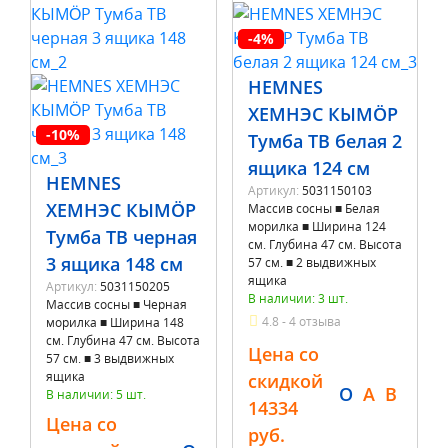
-4%
HEMNES
ХЕМНЭС КЫМÖР
-10%
Тумба ТВ белая 2
ящика 124 см
HEMNES
Артикул:
5031150103
ХЕМНЭС КЫМÖР
Массив сосны ■ Белая
морилка ■ Ширина 124
Тумба ТВ черная
см. Глубина 47 см. Высота
3 ящика 148 см
57 см. ■ 2 выдвижных
ящика
Артикул:
5031150205
В наличии: 3 шт.
Массив сосны ■ Черная
4.8 - 4 отзыва
морилка ■ Ширина 148
см. Глубина 47 см. Высота
Цена со
57 см. ■ 3 выдвижных
ящика
скидкой
O
A
B
В наличии: 5 шт.
14334
Цена со
руб.