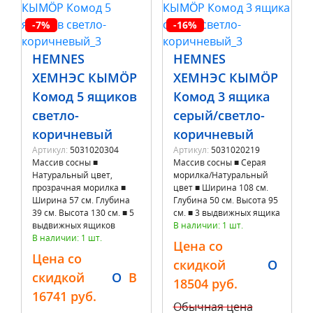
-7%
-16%
HEMNES
HEMNES
ХЕМНЭС КЫМÖР
ХЕМНЭС КЫМÖР
Комод 5 ящиков
Комод 3 ящика
светло-
серый/светло-
коричневый
коричневый
Артикул:
5031020304
Артикул:
5031020219
Массив сосны ■
Массив сосны ■ Серая
Натуральный цвет,
морилка/Натуральный
прозрачная морилка ■
цвет ■ Ширина 108 см.
Ширина 57 см. Глубина
Глубина 50 см. Высота 95
39 см. Высота 130 см. ■ 5
см. ■ 3 выдвижных ящика
выдвижных ящиков
В наличии: 1 шт.
В наличии: 1 шт.
Цена со
Цена со
скидкой
O
скидкой
O
B
18504 руб.
16741 руб.
Обычная цена