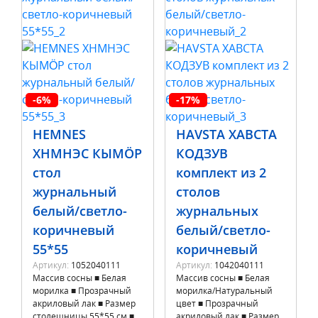
-6%
-17%
HEMNES
HAVSTA ХАВСТА
ХНМНЭС КЫМÖР
КОДЗУВ
стол
комплект из 2
журнальный
столов
белый/светло-
журнальных
коричневый
белый/светло-
55*55
коричневый
Артикул:
1052040111
Артикул:
1042040111
Массив сосны ■ Белая
Массив сосны ■ Белая
морилка ■ Прозрачный
морилка/Натуральный
акриловый лак ■ Размер
цвет ■ Прозрачный
столешницы 55*55 см ■
акриловый лак ■ Размер