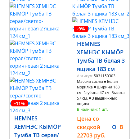
-9%
HEMNES
ХЕМНЭС КЫМÖР
Тумба ТВ белая 3
ящика 183 см
Артикул:
5031150303
Массив сосны ■ Белая
морилка ■ Ширина 183
см. Глубина 47 см. Высота
57 см. ■ 3 выдвижных
-11%
ящика
В наличии: 1 шт.
HEMNES
Цена со
ХЕМНЭС КЫМÖР
скидкой
O
B
Тумба ТВ серая/
22703 руб.