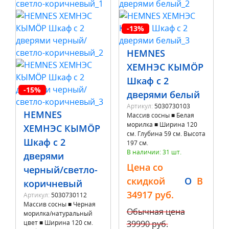
-13%
HEMNES
ХЕМНЭС КЫМÖР
Шкаф с 2
-15%
дверями белый
Артикул:
5030730103
HEMNES
Массив сосны ■ Белая
морилка ■ Ширина 120
ХЕМНЭС КЫМÖР
см. Глубина 59 см. Высота
Шкаф с 2
197 см.
В наличии: 31 шт.
дверями
Цена со
черный/светло-
скидкой
O
B
коричневый
34917 руб.
Артикул:
5030730112
Массив сосны ■ Черная
Обычная цена
морилка/натуральный
цвет ■ Ширина 120 см.
39990 руб.