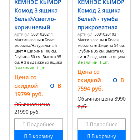
ХЕМНЭС КЫМÖР
ХЕМНЭС КЫМÖР
Комод 3 ящика
Комод 2 ящика
белый/светло-
белый - тумба
коричневый
прикроватная
Артикул:
5031020211
Артикул:
5031020103
Массив сосны ■ Белая
Массив сосны ■ Белая
морилка/Натуральный
морилка ■ Ширина 54 см.
цвет ■ Ширина 108 см.
Глубина 35 см. Высота 66
Глубина 50 см. Высота 95
см. ■ 2 выдвижных ящика
см. ■ 3 выдвижных ящика
В наличии: 1 шт.
В наличии: 1 шт.
Цена со
Цена со
скидкой
O
B
скидкой
O
B
7594 руб.
19799 руб.
Обычная цена
8990
Обычная цена
руб.
21990 руб.
Подробнее
Подробнее
В корзину
В корзину