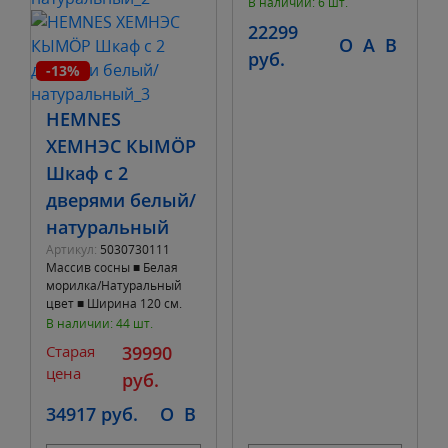
полку 4 кг.
В наличии: 6 шт.
22299
O
A
B
руб.
-13%
HEMNES
ХЕМНЭС КЫМÖР
Шкаф с 2
дверями белый/
натуральный
Артикул:
5030730111
Массив сосны ■ Белая
морилка/Натуральный
цвет ■ Ширина 120 см.
Глубина 59 см. Высота
В наличии: 44 шт.
197 см.
Старая
39990
цена
руб.
34917 руб.
O
B