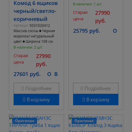
Комод 6 ящиков
130 см. ■ 6 выдвижных
В наличии: 1 шт.
ящиков
черный/светло-
Старая
27990
коричневый
цена
руб.
Артикул:
5031020412
25795 руб.
O
Массив сосны ■ Черная
морилка/ натуральный
цвет ■ Ширина 108 см.
Глубина 50 см. Высота
В наличии: 2 шт.
130 см. ■ 6 выдвижных
Старая
27990
ящиков
цена
руб.
27601 руб.
O
B
Подробнее
Подробнее
В корзину
В корзину
Оригинал
Оригинал