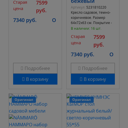
бежевый
Старая
7599
Чехол - Светло
Артикул:
5231810220
цена
руб.
Кресло садовое, темно-
коричневое. Размер
7340 руб.
O
64х72х63 см. Покрытие -
Темно-коричневая
В наличии: 16 шт.
морилка, акриловый лак.
Старая
7599
Чехол - Темно-
цена
руб.
7340 руб.
O
Подробнее
Подробнее
В корзину
В корзину
Оригинал
Оригинал