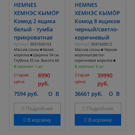
HEMNES
HEMNES
ХЕМНЭС КЫМÖР
ХЕМНЭС КЫМÖР
Комод 2 ящика
Комод 8 ящиков
белый - тумба
черный/светло-
прикроватная
коричневый
Артикул:
5031020103
Артикул:
5031020512
Массив сосны ■ Белая
Массив сосны ■ Черная
морилка ■ Ширина 54 см.
морилка/светло-
Глубина 35 см. Высота 66
коричневая морилка ■
см. ■ 2 выдвижных ящика
Ширина 160 см. Глубина
В наличии: 1 шт.
В наличии: 6 шт.
50 см. Высота 95 см. ■ 8
Старая
8990
Старая
39990
выдвижных ящик
цена
цена
руб.
руб.
7594 руб.
O
B
36661 руб.
O
B
Подробнее
Подробнее
В корзину
В корзину