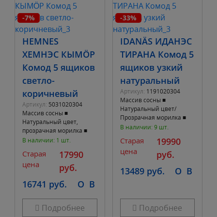
-7%
-33%
HEMNES
IDANÄS ИДАНЭС
ХЕМНЭС КЫМÖР
ТИРАНА Комод 5
Комод 5 ящиков
ящиков узкий
светло-
натуральный
Артикул:
1191020304
коричневый
Массив сосны ■
Артикул:
5031020304
Натуральный цвет/
Массив сосны ■
Прозрачная морилка ■
Натуральный цвет,
Акриловый лак ■ Ширина
В наличии: 9 шт.
прозрачная морилка ■
48 см. Глубина 39 см.
Ширина 57 см. Глубина
Старая
19990
В наличии: 1 шт.
Высота 129 см. ■ 5 выд
39 см. Высота 130 см. ■ 5
цена
Старая
17990
руб.
выдвижных ящиков
цена
руб.
13489 руб.
O
B
16741 руб.
O
B
Подробнее
Подробнее