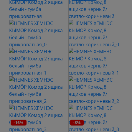
-16%
-8%