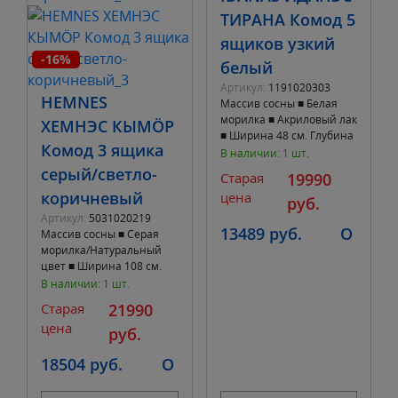
ТИРАНА Комод 5
ящиков узкий
-16%
белый
Артикул:
1191020303
HEMNES
Массив сосны ■ Белая
морилка ■ Акриловый лак
ХЕМНЭС КЫМÖР
■ Ширина 48 см. Глубина
Комод 3 ящика
39 см. Высота 129 см. ■ 5
В наличии: 1 шт.
выдвижных ящиков
серый/светло-
Старая
19990
коричневый
цена
руб.
Артикул:
5031020219
13489 руб.
O
Массив сосны ■ Серая
морилка/Натуральный
цвет ■ Ширина 108 см.
Глубина 50 см. Высота 95
В наличии: 1 шт.
см. ■ 3 выдвижных ящика
Старая
21990
цена
руб.
18504 руб.
O