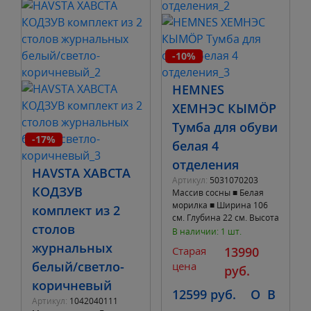
-10%
HEMNES
ХЕМНЭС КЫМÖР
Тумба для обуви
-17%
белая 4
отделения
HAVSTA ХАВСТА
Артикул:
5031070203
КОДЗУВ
Массив сосны ■ Белая
морилка ■ Ширина 106
комплект из 2
см. Глубина 22 см. Высота
столов
101 см. ■ 4 отделения для
В наличии: 1 шт.
обуви. Вмещает
журнальных
Старая
13990
минимум 8 п
белый/светло-
цена
руб.
коричневый
12599 руб.
O
B
Артикул:
1042040111