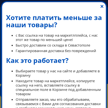
×
Хотите платить меньше за
наши товары?
с Вас ссылка на товар на маркетлплейса, с нас
этот же товар по меньшей цене!
Быстро доставим со склада в Севастополе
Гарантированная доставка без повреждений
Как это работает?
ПЕРЕЗВОНИМ В РАБОЧЕЕ ВРЕМЯ
Выбираете товар у нас на сайте и добавляете в
Корзину
ikeaDos@mail.ru
Находите товар на маркетплейсе, копируете
ссылку на него, вставляете ссылку в
КОНТАКТЫ
специальное поле в Корзине под добавленным
КАТАЛОГ
ТАРИФЫ
ПОМОЩЬ
товаром
РЕЖИМ РАБОТЫ
Отправляете заказ, мы его обрабатываем,
связываемся с Вами для согласования доставки
КОРЗИНА