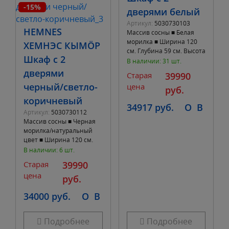
-15%
дверями белый
Артикул:
5030730103
HEMNES
Массив сосны ■ Белая
морилка ■ Ширина 120
ХЕМНЭС КЫМÖР
см. Глубина 59 см. Высота
Шкаф с 2
197 см.
В наличии: 31 шт.
дверями
Старая
39990
черный/светло-
цена
руб.
коричневый
34917 руб.
O
B
Артикул:
5030730112
Массив сосны ■ Черная
морилка/натуральный
цвет ■ Ширина 120 см.
Глубина 59 см. Высота
В наличии: 6 шт.
197 см.
Старая
39990
цена
руб.
34000 руб.
O
B
Подробнее
Подробнее