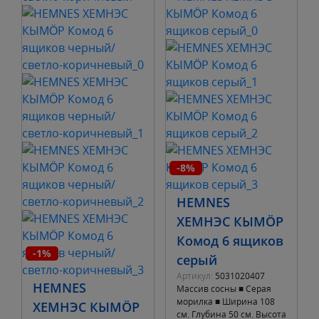
-8%
HEMNES
ХЕМНЭС КЫМÖР
Комод 6 ящиков
-1%
серый
Артикул:
5031020407
HEMNES
Массив сосны ■ Серая
морилка ■ Ширина 108
ХЕМНЭС КЫМÖР
см. Глубина 50 см. Высота