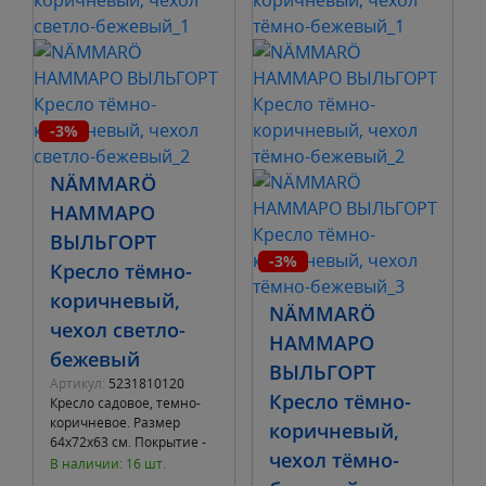
-3%
NÄMMARÖ
НАММАРО
ВЫЛЬГОРТ
-3%
Кресло тёмно-
коричневый,
NÄMMARÖ
чехол светло-
НАММАРО
бежевый
ВЫЛЬГОРТ
Артикул:
5231810120
Кресло тёмно-
Кресло садовое, темно-
коричневое. Размер
коричневый,
64х72х63 см. Покрытие -
чехол тёмно-
Темно-коричневая
В наличии: 16 шт.
морилка, акриловый лак.