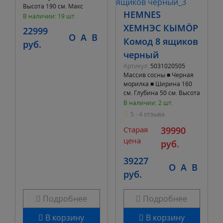
Высота 190 см. Макс
HEMNES
нагрузка на полку 4 кг.
В наличии: 19 шт.
ХЕМНЭС КЫМÖР
22999
O
A
B
Комод 8 ящиков
руб.
черный
Артикул:
5031020505
Массив сосны ■ Черная
морилка ■ Ширина 160
см. Глубина 50 см. Высота
95 см. ■ 8 выдвижных
В наличии: 2 шт.
ящиков
5 - 4 отзыва
Старая
39990
цена
руб.
39227
O
A
B
руб.
Подробнее
Подробнее
В корзину
В корзину