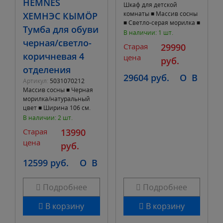
HEMNES
Шкаф для детской
комнаты ■ Массив сосны
ХЕМНЭС КЫМÖР
■ Светло-серая морилка ■
Тумба для обуви
Ширина 80 см. Глубина
В наличии: 1 шт.
50 см. Высота 171 см.
черная/светло-
Старая
29990
коричневая 4
цена
руб.
отделения
29604 руб.
O
B
Артикул:
5031070212
Массив сосны ■ Черная
морилка/натуральный
цвет ■ Ширина 106 см.
Глубина 22 см. Высота
В наличии: 2 шт.
101 см. ■ 4 отделения для
Старая
13990
обуви. В
цена
руб.
12599 руб.
O
B
Подробнее
Подробнее
В корзину
В корзину