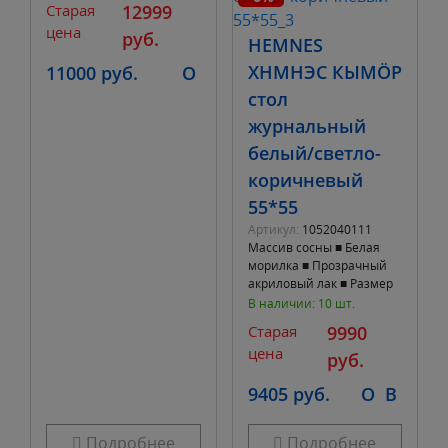
Старая
12999
см ■ Стол Ширина 65 см.
цена
руб.
HEMNES
ХНМНЭС КЫМÖР
11000 руб.
O
стол
журнальный
белый/светло-
коричневый
55*55
Артикул:
1052040111
Массив сосны ■ Белая
морилка ■ Прозрачный
акриловый лак ■ Размер
столешницы 55*55 см ■
В наличии: 10 шт.
Высота 46 см
Старая
9990
цена
руб.
9405 руб.
O
B
Подробнее
Подробнее