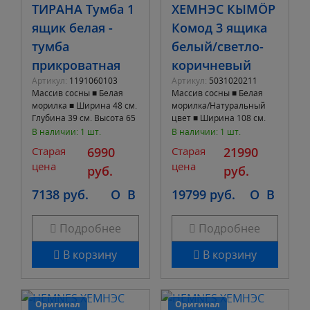
ТИРАНА Тумба 1
ХЕМНЭС КЫМÖР
ящик белая -
Комод 3 ящика
тумба
белый/светло-
прикроватная
коричневый
Артикул:
1191060103
Артикул:
5031020211
Массив сосны ■ Белая
Массив сосны ■ Белая
морилка ■ Ширина 48 см.
морилка/Натуральный
Глубина 39 см. Высота 65
цвет ■ Ширина 108 см.
см. ■ 1 выдвижных ящика
Глубина 50 см. Высота 95
В наличии: 1 шт.
В наличии: 1 шт.
см. ■ 3 выдвижных ящика
Старая
6990
Старая
21990
цена
цена
руб.
руб.
7138 руб.
O
B
19799 руб.
O
B
Подробнее
Подробнее
В корзину
В корзину
Оригинал
Оригинал