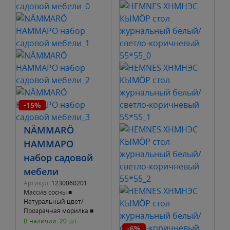
-15%
NÄMMARÖ
НАММАРО
набор садовой
мебели
Артикул:
1230060201
Массив сосны ■
Натуральный цвет/
Прозрачная морилка ■
Стул Ширина 44 см.
В наличии: 20 шт.
-6%
Глубина 55 см. Высота 83