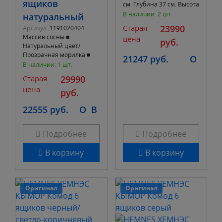
ящиков
см. Глубина 37 см. Высота
92,2 см. ■ 4 выдвижных
В наличии: 2 шт.
натуральный
ящика
Старая
23990
Артикул:
1191020404
Массив сосны ■
цена
руб.
Натуральный цвет/
Прозрачная морилка ■
21247 руб.
O
Ширина 155 см. Глубина
В наличии: 1 шт.
39 см. Высота 95 см. ■ 6
Старая
29990
выдвижных ящиков
цена
руб.
22555 руб.
O
B
Подробнее
Подробнее
В корзину
В корзину
Оригинал
Оригинал