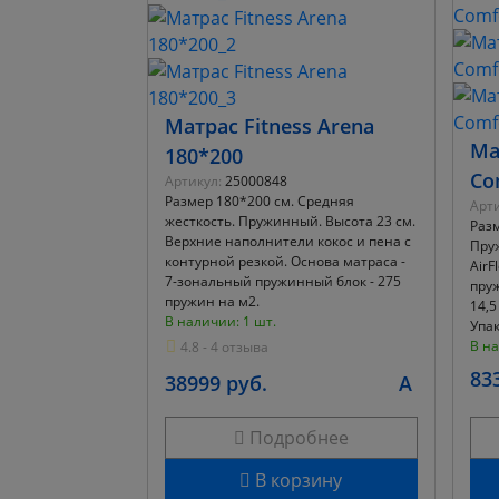
Матрас Fitness Arena
Ма
180*200
Co
Артикул:
25000848
Размер 180*200 см. Средняя
Арти
жесткость. Пружинный. Высота 23 см.
Разм
Верхние наполнители кокос и пена с
Пру
контурной резкой. Основа матраса -
AirF
7-зональный пружинный блок - 275
пруж
пружин на м2.
14,5
В наличии: 1 шт.
Упак
В на
4.8 - 4 отзыва
83
38999 руб.
A
Подробнее
В корзину