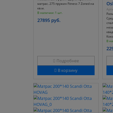
Os
матрас. 275 пружин Fitnеss 7 Zoned на
кв.м.
Арти
В наличии: 1 шт.
Разм
Сред
27895 руб.
спал
нез
квад
Коко
В на
22
Подробнее
В корзину