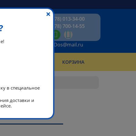
×
+7 (978) 013-34-00
?
+7 (978) 700-14-55
е!
ikeaDos@mail.ru
КТЫ
КОРЗИНА
АБОТЫ
лку в специальное
ания доставки и
ейсе.