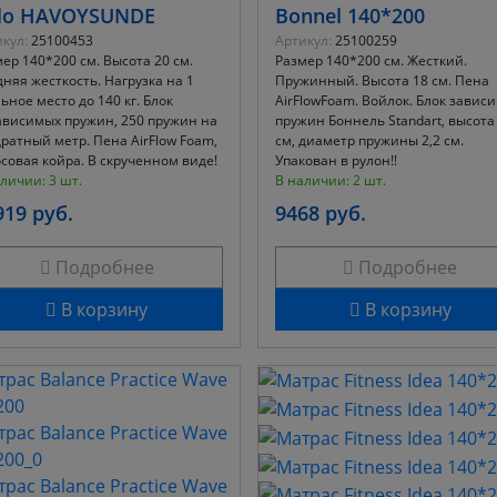
lo HAVOYSUNDE
Bonnel 140*200
кул:
25100453
Артикул:
25100259
ер 140*200 см. Высота 20 см.
Размер 140*200 см. Жесткий.
няя жесткость. Нагрузка на 1
Пружинный. Высота 18 см. Пена
ьное место до 140 кг. Блок
AirFlowFoam. Войлок. Блок завис
ависимых пружин, 250 пружин на
пружин Боннель Standart, высота 
ратный метр. Пена AirFlow Foam,
см, диаметр пружины 2,2 см.
совая койра. В скрученном виде!
Упакован в рулон!!
личии: 3 шт.
В наличии: 2 шт.
919 руб.
9468 руб.
Подробнее
Подробнее
В корзину
В корзину