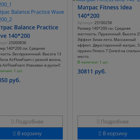
Матрас Fitness Idea
140*200
Артикул:
25100258
трас Balance Practice
Размер 140*200 см. Средняя
жесткость. Пружинный. Высота 25
ve 140*200
Эффект Зима-лето. Массажный
кул:
25000836
эффект. Двухсторонний матрас. 5
ер 140*200 см. Средняя
пружин Fitnеss 7 Zoned на спальн
кость. Беспружинный. Высота 13
место.
Пена AirFlowFoam с резкой волна,
В наличии: 1 шт.
 AirFlowFoam Упакован в рулон!!
30811 руб.
личии: 1 шт.
850 руб.
Подробнее
Подробнее
В корзину
В корзину