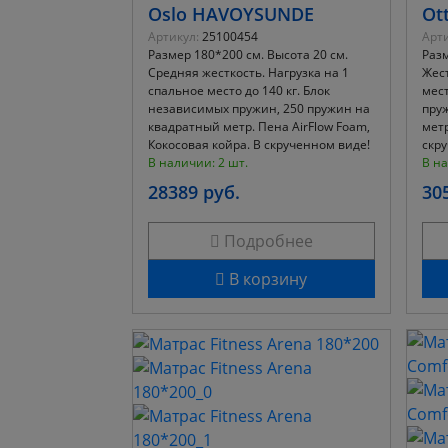
Oslo HAVOYSUNDE
Ot
Артикул:
25100454
Арти
Размер 180*200 см. Высота 20 см.
Разм
Средняя жесткость. Нагрузка на 1
Жест
спальное место до 140 кг. Блок
мест
независимых пружин, 250 пружин на
пру
квадратный метр. Пена AirFlow Foam,
метр
Кокосовая койра. В скрученном виде!
скр
В наличии: 2 шт.
В на
28389 руб.
30
Подробнее
В корзину