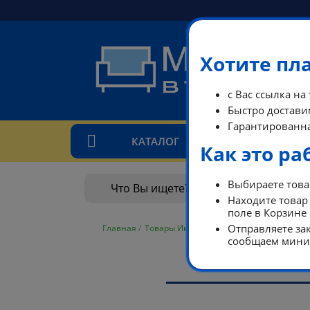
Хотите пл
с Вас ссылка на
Быстро доставим
Гарантированна
КАТАЛОГ
ТАРИ
Как это ра
Выбираете товар
Находите товар 
поле в Корзине
Отправляете зак
Главная
/
Товары Икеа в наличии
/
Специальные
сообщаем миним