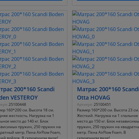
трас 200*160 Scandi
Матрас 200*160 Scand
den VESTEROY
Otta HOVAG
кул:
25100448
Артикул:
25100451
ер 160*200 см. Высота 18 см.
Размер 160*200 см. Высота 23 см.
няя жесткость. Нагрузка на 1
Жесткий. Нагрузка на 1 спальное
ьное место до 140 кг. Блок
место до 150 кг. Блок независим
ависимых пружин, 250 пружин на
пружин, 250 пружин на квадратн
ратный метр. Пена AirFlow Foam,
метр. Пена AirFlow Foam. В
ий войлок. В скрученном виде!
скрученном виде!