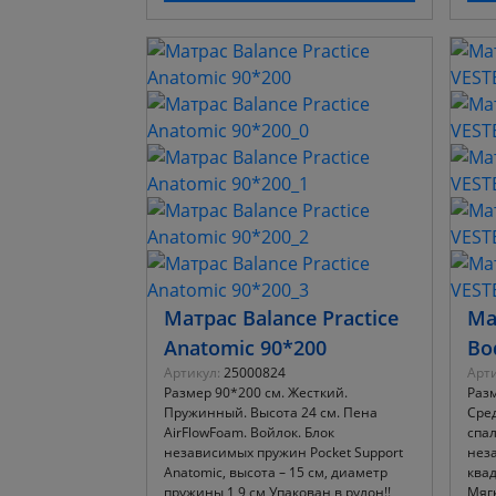
Матрас Balance Practice
Ма
Anatomic 90*200
Bo
Артикул:
25000824
Арти
Размер 90*200 см. Жесткий.
Разм
Пружинный. Высота 24 см. Пена
Сред
AirFlowFoam. Войлок. Блок
спал
независимых пружин Pocket Support
нез
Anatomic, высота – 15 см, диаметр
квад
пружины 1,9 см Упакован в рулон!!
Мягк