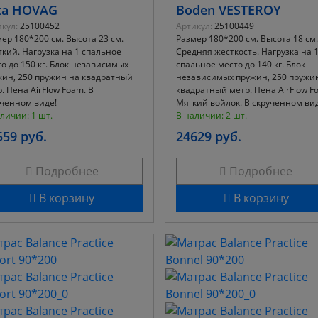
ta HOVAG
Boden VESTEROY
кул:
25100452
Артикул:
25100449
ер 180*200 см. Высота 23 см.
Размер 180*200 см. Высота 18 см.
кий. Нагрузка на 1 спальное
Средняя жесткость. Нагрузка на 
о до 150 кг. Блок независимых
спальное место до 140 кг. Блок
жин, 250 пружин на квадратный
независимых пружин, 250 пружи
. Пена AirFlow Foam. В
квадратный метр. Пена AirFlow F
ученном виде!
Мягкий войлок. В скрученном вид
личии: 1 шт.
В наличии: 2 шт.
559 руб.
24629 руб.
Подробнее
Подробнее
В корзину
В корзину