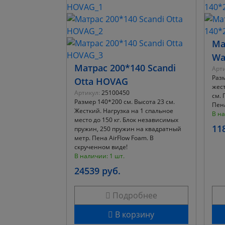
Ма
Wa
Матрас 200*140 Scandi
Арти
Разм
Otta HOVAG
жест
Артикул:
25100450
см. 
Размер 140*200 см. Высота 23 см.
Пена
Жесткий. Нагрузка на 1 спальное
В на
место до 150 кг. Блок независимых
11
пружин, 250 пружин на квадратный
метр. Пена AirFlow Foam. В
скрученном виде!
В наличии: 1 шт.
24539 руб.
Подробнее
В корзину