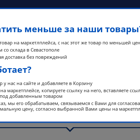
атить меньше за наши товары
 товар на маркетлплейса, с нас этот же товар по меньшей цен
 со склада в Севастополе
я доставка без повреждений
КОНТА
ФЫ
ПОМОЩЬ
ботает?
РЕЖИМ Р
 у нас на сайте и добавляете в Корзину
на маркетплейсе, копируете ссылку на него, вставляете ссы
 под добавленным товаром
аз, мы его обрабатываем, связываемся с Вами для согласов
 предложения
/
Матрасы
альную цену, согласно выбранной Вами цены на маркетпл
Матрасы