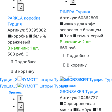
2
2
DINERA Турция
Артикул:
60362809
PARKLA коробка
■чашка для кофе
Турция
эспрессо с блюдцем
Артикул:
50395382
■9 сл ■темно-серый
■коробка ■белый/
В наличии: 2 шт.
оранжевый
669 руб.
В наличии: 1 шт.
508 руб.
O
Подробнее
Подробнее
В корзину
В корзину
Оригинал
GRONSAKER Турция
Оригинал
Артикул:
20485727
1
■Сервировочная
2
миска ■бамбук ■28