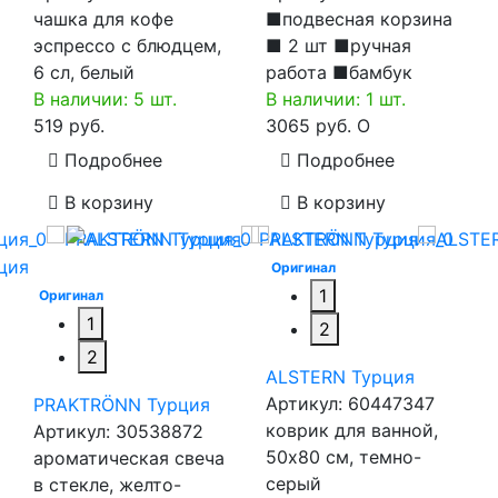
чашка для кофе
■подвесная корзина
эспрессо с блюдцем,
■ 2 шт ■ручная
6 сл, белый
работа ■бамбук
В наличии: 5 шт.
В наличии: 1 шт.
519 руб.
3065 руб.
O
Подробнее
Подробнее
В корзину
В корзину
Оригинал
1
Оригинал
1
2
2
ALSTERN Турция
Артикул:
60447347
PRAKTRÖNN Турция
коврик для ванной,
Артикул:
30538872
50x80 см, темно-
ароматическая свеча
серый
в стекле, желто-