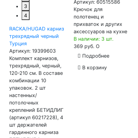
Артикул:
60515586
3
Крючок для
4
полотенец и
прихваток и других
RACKA/HUGAD карниз
аксессуаров на кухне
трехрядный черный
В наличии: 3 шт.
Турция
369 руб.
O
Артикул:
19399603
Подробнее
Комплект карнизов,
трехрядный, черный,
В корзину
120-210 см. В составе
комбинации 10
упаковок. 2 шт
настенных/
потолочных
креплений БЕТИДЛИГ
(артикул 60217228), 4
шт держателей
гардинного карниза