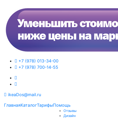
+7 (978) 013-34-00
+7 (978) 700-14-55
ikeaDos@mail.ru
Главная
Каталог
Тарифы
Помощь
Отзывы
Дизайн