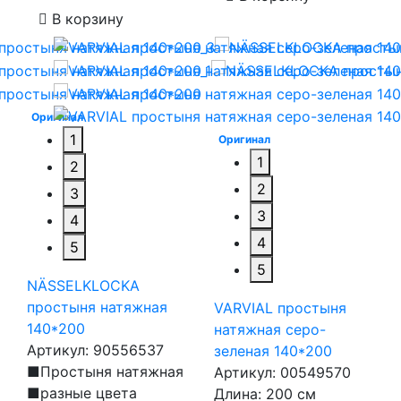
В корзину
Оригинал
1
Оригинал
1
2
2
3
3
4
4
5
5
NÄSSELKLOCKA
простыня натяжная
VARVIAL простыня
140*200
натяжная серо-
Артикул:
90556537
зеленая 140*200
■Простыня натяжная
Артикул:
00549570
■разные цвета
Длина: 200 см