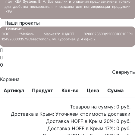
Inter IKEA Systems B. V. Все ссылки и описания предназначены только
для удобства пользователя и созданы для популяризации продукции
IKEA.
Наши проекты
Реквизиты
ООО "Мебель Маркет"
ИНН/КПП 9200023690/920001001
ОГРН
1249200003579
Севастополь, ул. Курортная, д. 4 офис 2
0
Свернуть
Корзина
Артикул
Продукт
Кол-во
Цена
Сумма
Товаров на сумму:
0
руб.
Доставка в Крым:
Уточняем стоимость доставки
Доставка HOFF в Крым
20
%:
0
руб.
Доставка HOFF в Крым
17
%:
0
руб.