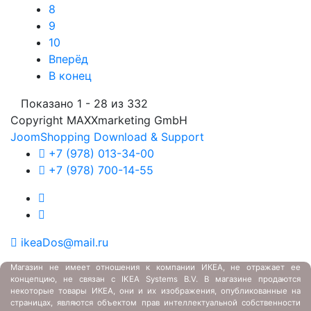
8
9
10
Вперёд
В конец
Показано 1 - 28 из 332
Copyright MAXXmarketing GmbH
JoomShopping Download & Support
+7 (978) 013-34-00
+7 (978) 700-14-55
ikeaDos@mail.ru
Магазин не имеет отношения к компании ИКЕА, не отражает ее
концепцию, не связан с
IKEA Systems B.V. В магазине продаются
некоторые товары ИКЕА, они и их изображения, опубликованные на
страницах, являются объектом прав интеллектуальной собственности