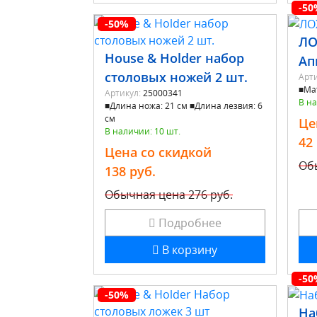
-50
-50%
ЛО
House & Holder набор
Ап
столовых ножей 2 шт.
Арти
■Ма
Артикул:
25000341
В на
■Длина ножа: 21 см ■Длина лезвия: 6
см
Це
В наличии: 10 шт.
42
Цена со скидкой
Об
138 руб.
Обычная цена
276 руб.
Подробнее
В корзину
-50
-50%
На