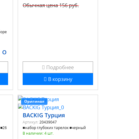
Обычная цена
156 руб.
боре
O
Подробнее
В корзину
Оригинал
BACKIG Турция
Артикул:
20439047
 ■26
■набор глубоких тарелок ■черный
В наличии: 4 шт.