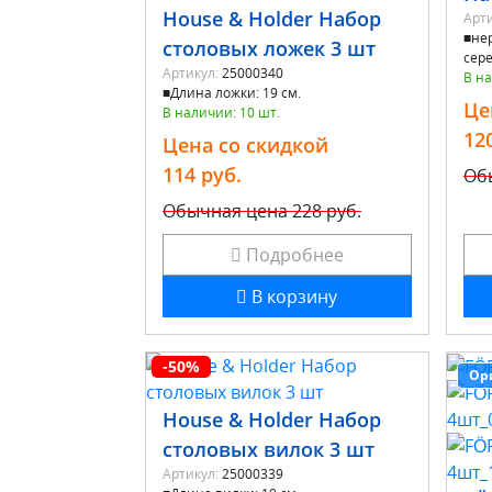
House & Holder Набор
Арти
■не
столовых ложек 3 шт
сер
Артикул:
25000340
В на
■Длина ложки: 19 см.
Це
В наличии: 10 шт.
12
Цена со скидкой
114 руб.
Об
Обычная цена
228 руб.
Подробнее
В корзину
-50%
Ор
House & Holder Набор
столовых вилок 3 шт
Артикул:
25000339