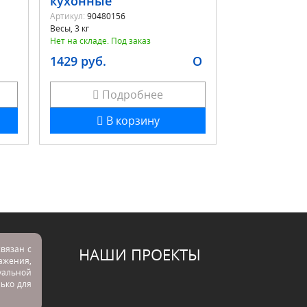
кухонные
Артикул:
90480156
Весы, 3 кг
Нет на складе. Под заказ
1429 руб.
O
Подробнее
В корзину
вязан с
НАШИ ПРОЕКТЫ
ражения,
альной
лько для