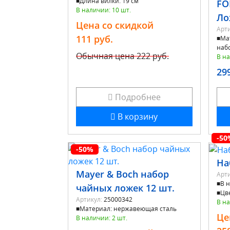
■Длина вилки: 19 см
FÖ
В наличии: 10 шт.
Ло
Цена со скидкой
Арти
111 руб.
■Ма
наб
Обычная цена
222 руб.
В на
29
Подробнее
В корзину
-50
-50%
На
Mayer & Boch набор
Арти
■В 
чайных ложек 12 шт.
■Цв
Артикул:
25000342
В на
■Материал: нержавеющая сталь
Це
В наличии: 2 шт.