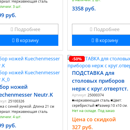
ериал: Нержавеющая сталь
личии: 3 шт.
3358 руб.
99 руб.
Подробнее
Подробнее
В корзину
В корзину
-50%
ПОДСТАВКА для
столовых приборов
бор ножей
нерж с круг.отвертст.
echenmesser Neutr.K
Артикул:
25000374
■нержавеющая сталь ■Цвет:
кул:
25100326
серебристый ■Размер:10 х10 см.
жа с синей ручкой. Длина 21 см
Нет на складе. Под заказ
ериал: Нержавеющая сталь
личии: 4 шт.
Цена со скидкой
99 руб.
327 руб.