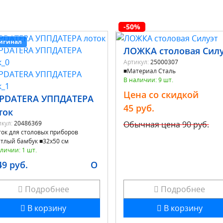
-50%
игинал
ЛОЖКА столовая Силу
Артикул:
25000307
■Материал Сталь
В наличии: 9 шт.
Цена со скидкой
PDATERA УППДАТЕРА
45 руб.
ток
кул:
20486369
Обычная цена
90 руб.
ок для столовых приборов
тлый бамбук ■32x50 см
личии: 1 шт.
49 руб.
O
Подробнее
Подробнее
В корзину
В корзину