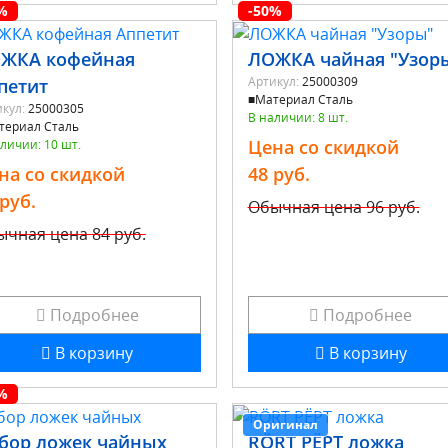
%
-50%
ЖКА кофейная
ЛОЖКА чайная "Узор
Артикул:
25000309
петит
■Материал Сталь
кул:
25000305
В наличии: 8 шт.
териал Сталь
Цена со скидкой
личии: 10 шт.
на со скидкой
48 руб.
 руб.
Обычная цена
96 руб.
ычная цена
84 руб.
Подробнее
Подробнее
В корзину
В корзину
%
Оригинал
бор ложек чайных
RÖRT РЁРТ ложка