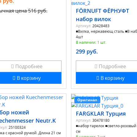
8 руб.
FÖRNUFT ФЁРНУФТ
ычная цена
516 руб.
набор вилок
Артикул:
20428483
■Вилка, нержавеющ сталь ■В на
4шт
В наличии: 1 шт.
299 руб.
Подробнее
Подробнее
В корзину
В корзину
Оригинал
бор ножей
FARGKLAR Турция
echenmesser Neutr.K
Артикул:
30478180
■набор тарелок ■светло-розовый
кул:
25100324
см
жа с красной ручкой. Длина 21 см
В наличии: 2 шт.