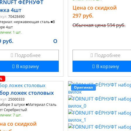
RNUFT ФЁРНУФТ
Цена со скидкой
жка 4шт
297 руб.
кул:
70428490
териал: нержавеющая сталь ■В
Обычная цена
594 руб.
оре 4шт
личии: 1 шт.
9 руб.
O
Подробнее
Подробнее
В корзину
В корзину
%
Оригинал
бор ложек столовых
кул:
25000333
наборе 3 штуки ■Материал Сталь
ет Серебристый
личии: 7 шт.
на со скидкой