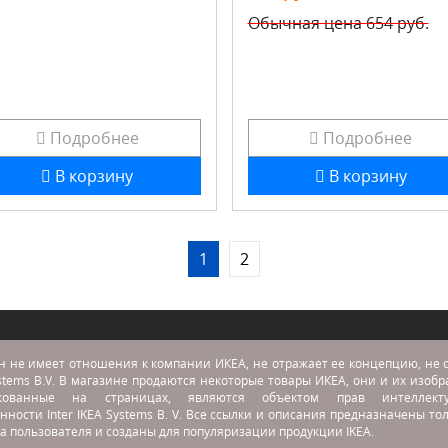
Обычная цена
654 руб.
Подробнее
Подробнее
В корзину
В корзину
1
2
н не имеет отношения к компании ИКЕА, не отражает ее концепцию, не с
stems B.V. В магазине продаются некоторые товары ИКЕА, они и их изоб
икованные на страницах, являются объектом прав интеллекту
нности Inter IKEA Systems B. V. Все ссылки и описания предназначены то
а пользователя и созданы для популяризации продукции IKEA.