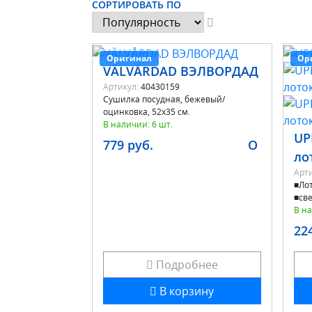
СОРТИРОВАТЬ ПО
Оригинал
Ор
VÄLVÅRDAD ВЭЛВОРДАД
Артикул:
40430159
Сушилка посудная, бежевый/
оцинковка, 52x35 см.
В наличии: 6 шт.
UP
779 руб.
O
ло
Арти
■Лот
■све
В на
22
Подробнее
В корзину