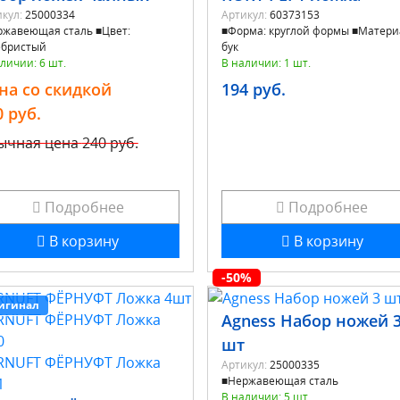
кул:
25000334
Артикул:
60373153
ржавеющая сталь ■Цвет:
■Форма: круглой формы ■Матери
ебристый
бук
личии: 6 шт.
В наличии: 1 шт.
на со скидкой
194 руб.
0 руб.
ычная цена
240 руб.
Подробнее
Подробнее
В корзину
В корзину
-50%
игинал
Аgness Набор ножей 
шт
Артикул:
25000335
■Нержавеющая сталь
В наличии: 5 шт.