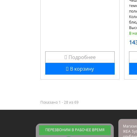
Чаш
темн
пол
Коли
блю
Выс
В на
14
Подробнее
В корзину
Показано 1 - 28 из 69
Магази
ПЕРЕЗВОНИМ В РАБОЧЕЕ ВРЕМЯ
IKEA Sy
опубл