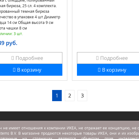
ка с блюдцем, полированный
ая бирюза, 25 сл. 4 комплекта.
ированный темная бирюза
чество в упаковке 4 шт Диаметр
дца 14 см Общая высота 9 см
ота чашки 8 см
личии: 3 шт.
39 руб.
Подробнее
Подробнее
В корзину
В корзину
1
2
3
н не имеет отношения к компании ИКЕА, не отражает ее концепцию, не с
stems B.V. В магазине продаются некоторые товары ИКЕА, они и их изоб
икованные на страницах, являются объектом прав интеллекту