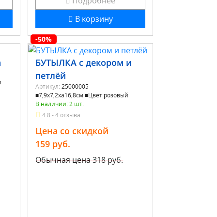
Подробнее
В корзину
-50%
а
БУТЫЛКА с декором и
петлёй
л
Артикул:
25000005
■7,9x7,2xа16,8см ■Цвет:розовый
В наличии: 2 шт.
4.8 - 4 отзыва
Цена со скидкой
159 руб.
Обычная цена
318 руб.