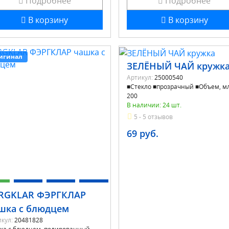
Подробнее
Подробнее
В корзину
В корзину
игинал
ЗЕЛЁНЫЙ ЧАЙ кружк
Артикул:
25000540
■Стекло ■прозрачный ■Объем, м
200
В наличии: 24 шт.
5 - 5 отзывов
69 руб.
RGKLAR ФЭРГКЛАР
шка с блюдцем
кул:
20481828