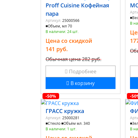
Proff Cuisine Кофейная
МО
Арти
пара
■Вес
Артикул:
25000566
В на
■Объем, мл 70
Це
В наличии: 24 шт.
Цена со скидкой
17
141 руб.
Об
Обычная цена
282 руб.
Подробнее
В корзину
-50%
-50
ГРАСС кружка
ФИ
Артикул:
25000281
Арти
■Стекло ■Объём мл. 340
■Зе
В наличии: 1 шт.
В на