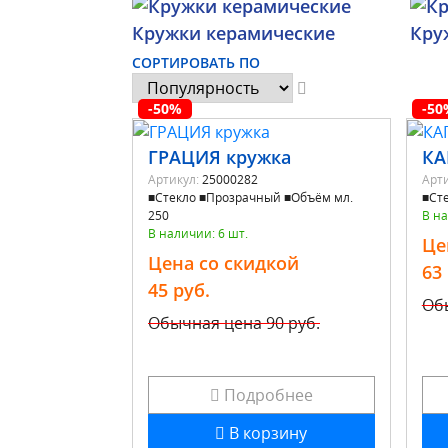
Кружки керамические
Кру
СОРТИРОВАТЬ ПО
-50%
-50
ГРАЦИЯ кружка
КА
Артикул:
25000282
Арти
■Стекло ■Прозрачный ■Объём мл.
■Сте
250
В на
В наличии: 6 шт.
Це
Цена со скидкой
63
45 руб.
Об
Обычная цена
90 руб.
Подробнее
В корзину