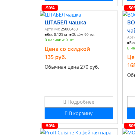
-50%
-50
ШТАБЕЛ чашка
ВО
Артикул:
25000450
ча
■Вес 0.125 кг. ■Объём 90 мл.
Арти
В наличии: 9 шт.
■Вес
Цена со скидкой
В на
135 руб.
Це
16
Обычная цена
270 руб.
Об
Подробнее
В корзину
-50%
-50