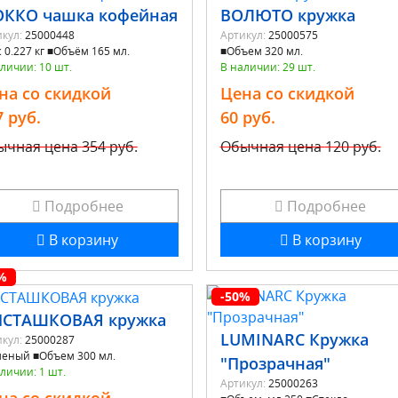
ККО чашка кофейная
ВОЛЮТО кружка
кул:
25000448
Артикул:
25000575
 0.227 кг ■Объём 165 мл.
■Объем 320 мл.
личии: 10 шт.
В наличии: 29 шт.
на со скидкой
Цена со скидкой
7 руб.
60 руб.
ычная цена
354 руб.
Обычная цена
120 руб.
Подробнее
Подробнее
В корзину
В корзину
%
-50%
СТАШКОВАЯ кружка
LUMINARC Кружка
кул:
25000287
леный ■Объем 300 мл.
"Прозрачная"
личии: 1 шт.
Артикул:
25000263