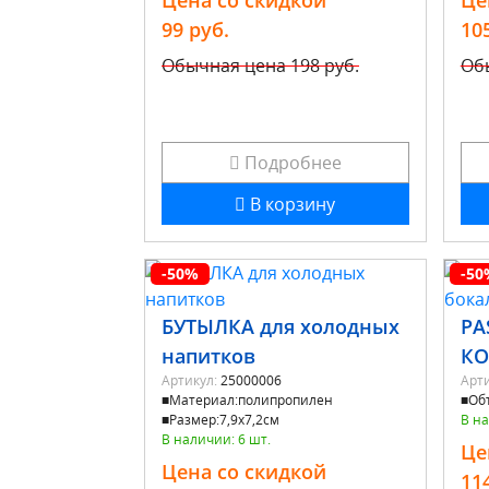
Цена со скидкой
Це
99 руб.
10
Обычная цена
198 руб.
Об
Подробнее
В корзину
-50%
-50
БУТЫЛКА для холодных
PA
напитков
КО
Артикул:
25000006
Арти
■Материал:полипропилен
■Об
■Размер:7,9x7,2см
В на
В наличии: 6 шт.
Це
Цена со скидкой
11