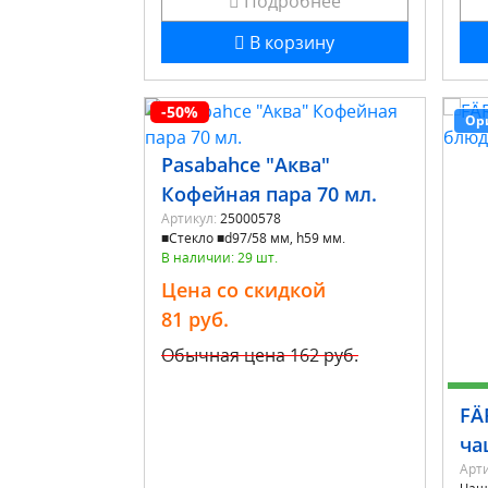
Подробнее
В корзину
-50%
Ор
Pasabahce "Аква"
Кофейная пара 70 мл.
Артикул:
25000578
■Стекло ■d97/58 мм, h59 мм.
В наличии: 29 шт.
Цена со скидкой
81 руб.
Обычная цена
162 руб.
FÄ
ча
Арти