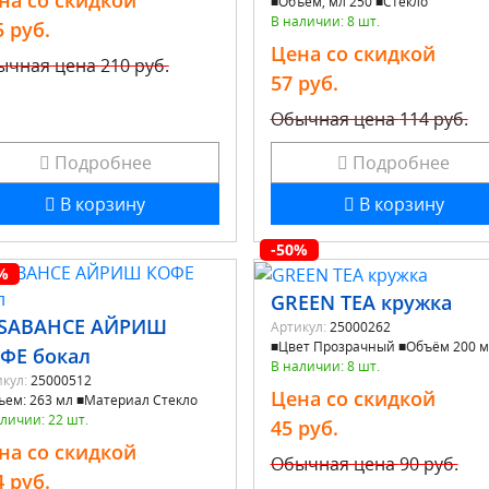
на со скидкой
■Объем, мл 250 ■Стекло
В наличии: 8 шт.
5 руб.
Цена со скидкой
ычная цена
210 руб.
57 руб.
Обычная цена
114 руб.
Подробнее
Подробнее
В корзину
В корзину
-50%
%
GREEN TEA кружка
SABAHCE АЙРИШ
Артикул:
25000262
■Цвет Прозрачный ■Объём 200 м
ФЕ бокал
В наличии: 8 шт.
кул:
25000512
Цена со скидкой
ъем: 263 мл ■Материал Стекло
личии: 22 шт.
45 руб.
на со скидкой
Обычная цена
90 руб.
4 руб.