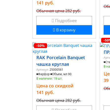
141 руб.
Об
Обычная цена
282 руб.
Подробнее
В корзину
-50
-50%
ПР
RAK Porcelain Banquet
Арти
■Сте
чашка круглая
В на
Артикул:
25000561
Це
■Фарфор ■Объем, мл 90
В наличии: 19 шт.
39
Цена со скидкой
Об
141 руб.
Обычная цена
282 руб.