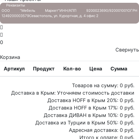
Реквизиты
ООО "Мебель Маркет"
ИНН/КПП 9200023690/920001001
ОГРН
1249200003579
Севастополь, ул. Курортная, д. 4 офис 2
0
Свернуть
Корзина
Артикул
Продукт
Кол-во
Цена
Сумма
Товаров на сумму:
0
руб.
Доставка в Крым:
Уточняем стоимость доставки
Доставка HOFF в Крым
20
%:
0
руб.
Доставка HOFF в Крым
17
%:
0
руб.
Доставка ДИВАН в Крым
10
%:
0
руб.
Доставка из Турции в Крым
50
%:
0
руб.
Адресная доставка:
0
руб.
Итого к оплате:
0
руб.