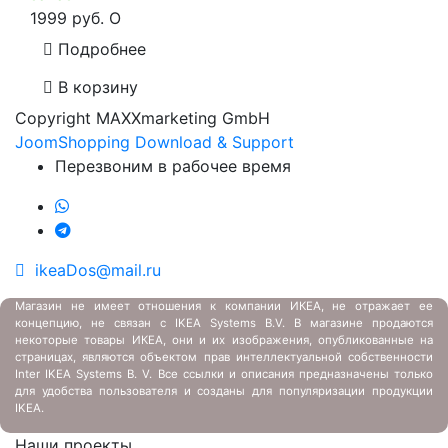
1999 руб.
O
Подробнее
В корзину
Copyright MAXXmarketing GmbH
JoomShopping Download & Support
Перезвоним в рабочее время
ikeaDos@mail.ru
Магазин не имеет отношения к компании ИКЕА, не отражает ее
концепцию, не связан с
IKEA Systems B.V. В магазине продаются
некоторые товары ИКЕА, они и их изображения, опубликованные на
страницах, являются объектом прав интеллектуальной собственности
Inter IKEA Systems B. V. Все ссылки и описания предназначены только
для удобства пользователя и созданы для популяризации продукции
IKEA.
Наши проекты