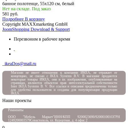
банное полотенце, 55x120 см, белый
Нет на складе. Под заказ
581 руб.
Подробнее
В корзину
Copyright MAXXmarketing GmbH
JoomShopping Download & Support
Перезвоним в рабочее время
ikeaDos@mail.ru
Магазин не имеет отношения к компании ИКЕА, не отражает ее
концепцию, не связан с
IKEA Systems B.V. В магазине продаются
некоторые товары ИКЕА, они и их изображения, опубликованные на
страницах, являются объектом прав интеллектуальной собственности
Inter IKEA Systems B. V. Все ссылки и описания предназначены только
для удобства пользователя и созданы для популяризации продукции
IKEA.
Наши проекты
Реквизиты
ООО "Мебель Маркет"
ИНН/КПП 9200023690/920001001
ОГРН
1249200003579
Севастополь, ул. Курортная, д. 4 офис 2
0