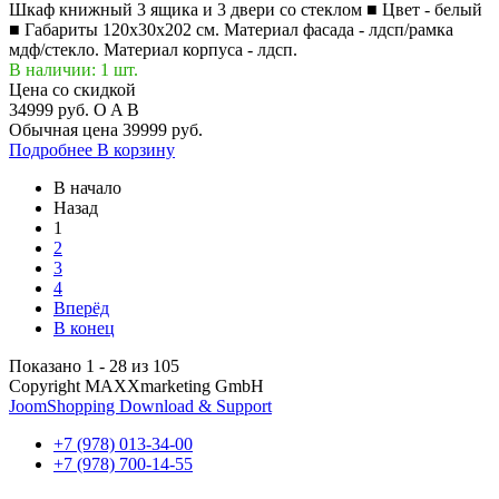
Шкаф книжный 3 ящика и 3 двери со стеклом ■ Цвет - белый
■ Габариты 120x30x202 см. Материал фасада - лдсп/рамка
мдф/стекло. Материал корпуса - лдсп.
В наличии: 1 шт.
Цена со скидкой
34999 руб.
O
A
B
Обычная цена
39999 руб.
Подробнее
В корзину
В начало
Назад
1
2
3
4
Вперёд
В конец
Показано 1 - 28 из 105
Copyright MAXXmarketing GmbH
JoomShopping Download & Support
+7 (978) 013-34-00
+7 (978) 700-14-55