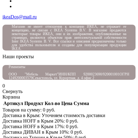
ikeaDos@mail.ru
Магазин не имеет отношения к компании ИКЕА, не отражает ее
концепцию, не связан с
IKEA Systems B.V. В магазине продаются
некоторые товары ИКЕА, они и их изображения, опубликованные на
страницах, являются объектом прав интеллектуальной собственности
Inter IKEA Systems B. V. Все ссылки и описания предназначены только
для удобства пользователя и созданы для популяризации продукции
IKEA.
Наши проекты
Реквизиты
ООО "Мебель Маркет"
ИНН/КПП 9200023690/920001001
ОГРН
1249200003579
Севастополь, ул. Курортная, д. 4 офис 2
0
Свернуть
Корзина
Артикул
Продукт
Кол-во
Цена
Сумма
Товаров на сумму:
0
руб.
Доставка в Крым:
Уточняем стоимость доставки
Доставка HOFF в Крым
20
%:
0
руб.
Доставка HOFF в Крым
17
%:
0
руб.
Доставка ДИВАН в Крым
10
%:
0
руб.
Доставка из Турции в Крым
50
%:
0
руб.