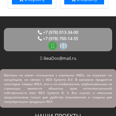
+7 (978) 013-34-00
+7 (978) 700-14-55
ikeaDos@mail.ru
Магазин не имеет отношения к компании ИКЕА, не отражает ее
концепцию, не связан с
IKEA Systems B.V. В магазине продаются
некоторые товары ИКЕА, они и их изображения, опубликованные на
страницах, являются объектом прав интеллектуальной
собственности Inter IKEA Systems B. V. Все ссылки и описания
предназначены только для удобства пользователя и созданы для
популяризации продукции IKEA.
НАШИ ПРОЕКТЫ