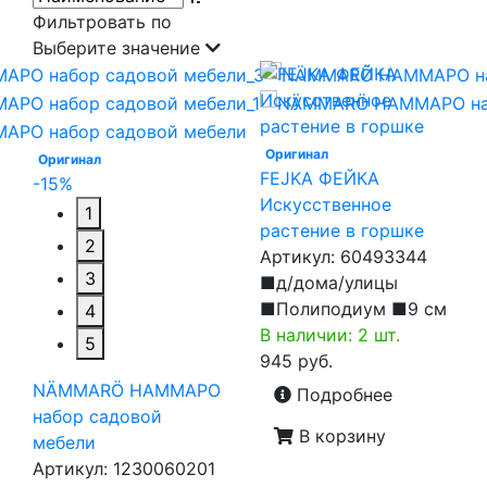
Фильтровать по
Выберите значение
Оригинал
Оригинал
FEJKA ФЕЙКА
-15%
Искусственное
1
растение в горшке
2
Артикул:
60493344
3
■д/дома/улицы
■Полиподиум ■9 см
4
В наличии: 2 шт.
5
945 руб.
NÄMMARÖ НАММАРО
Подробнее
набор садовой
В корзину
мебели
Артикул:
1230060201