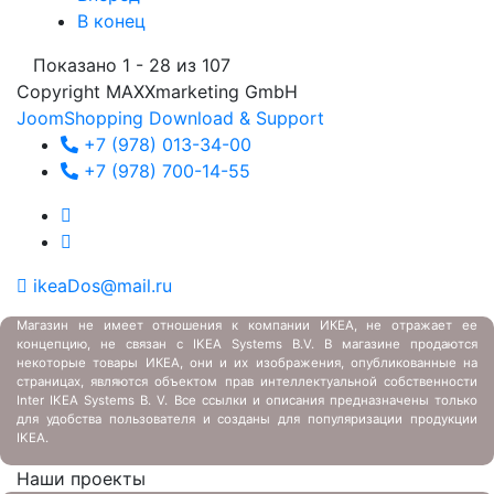
В конец
Показано 1 - 28 из 107
Copyright MAXXmarketing GmbH
JoomShopping Download & Support
+7 (978) 013-34-00
+7 (978) 700-14-55
ikeaDos@mail.ru
Магазин не имеет отношения к компании ИКЕА, не отражает ее
концепцию, не связан с
IKEA Systems B.V. В магазине продаются
некоторые товары ИКЕА, они и их изображения, опубликованные на
страницах, являются объектом прав интеллектуальной собственности
Inter IKEA Systems B. V. Все ссылки и описания предназначены только
для удобства пользователя и созданы для популяризации продукции
IKEA.
Наши проекты