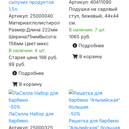
сыпучих продуктов
Артикул:
40411090
1,5л.
Подушка на садовый
Артикул:
25000040
стул, бежевый, 44x44
Материал:полистирол
см.
Размер:Длина 222мм
В наличии: 7 шт.
Ширина75ммВысота:
1065 руб.
156мм Цвет:микс
Подробнее
В наличии: 4 шт.
В корзину
Старая цена
198 руб.
99 руб.
Подробнее
В корзину
-50%
ЛаCелла Набор для
-50%
барбекю
Решетка для барбекю
Артикул:
25000325
"Альпийская" большая