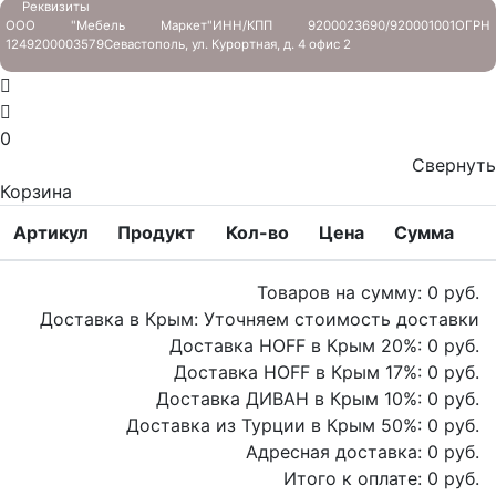
Реквизиты
ООО "Мебель Маркет"
ИНН/КПП 9200023690/920001001
ОГРН
1249200003579
Севастополь, ул. Курортная, д. 4 офис 2
0
Свернуть
Корзина
Артикул
Продукт
Кол-во
Цена
Сумма
Товаров на сумму:
0
руб.
Доставка в Крым:
Уточняем стоимость доставки
Доставка HOFF в Крым
20
%:
0
руб.
Доставка HOFF в Крым
17
%:
0
руб.
Доставка ДИВАН в Крым
10
%:
0
руб.
Доставка из Турции в Крым
50
%:
0
руб.
Адресная доставка:
0
руб.
Итого к оплате:
0
руб.