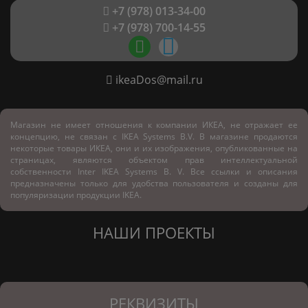
+7 (978) 013-34-00
+7 (978) 700-14-55
ikeaDos@mail.ru
Магазин не имеет отношения к компании ИКЕА, не отражает ее
концепцию, не связан с
IKEA Systems B.V. В магазине продаются
некоторые товары ИКЕА, они и их изображения, опубликованные на
страницах, являются объектом прав интеллектуальной
собственности Inter IKEA Systems B. V. Все ссылки и описания
предназначены только для удобства пользователя и созданы для
популяризации продукции IKEA.
НАШИ ПРОЕКТЫ
РЕКВИЗИТЫ