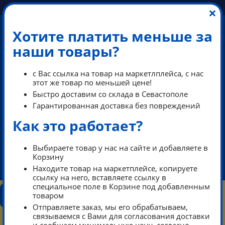
×
Хотите платить меньше за
наши товары?
с Вас ссылка на товар на маркетлплейса, с нас
этот же товар по меньшей цене!
Быстро доставим со склада в Севастополе
Гарантированная доставка без повреждений
Как это работает?
+7 (978) 013-34-00
+7 (978) 700-14-55
Выбираете товар у нас на сайте и добавляете в
Корзину
ikeaDos@mail.ru
Находите товар на маркетплейсе, копируете
ссылку на него, вставляете ссылку в
специальное поле в Корзине под добавленным
КОНТАКТЫ
КАТАЛОГ
ТАРИФЫ
ПОМОЩЬ
товаром
РЕЖИМ РАБОТЫ
Отправляете заказ, мы его обрабатываем,
0
связываемся с Вами для согласования доставки