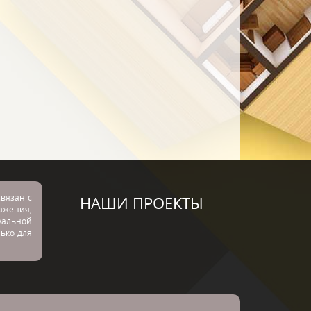
вязан с
НАШИ ПРОЕКТЫ
ражения,
альной
лько для