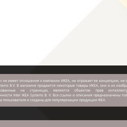
н не имеет отношения к компании ИКЕА, не отражает ее концепцию, не с
stems B.V. В магазине продаются некоторые товары ИКЕА, они и их изоб
икованные на страницах, являются объектом прав интеллекту
нности Inter IKEA Systems B. V. Все ссылки и описания предназначены то
а пользователя и созданы для популяризации продукции IKEA.