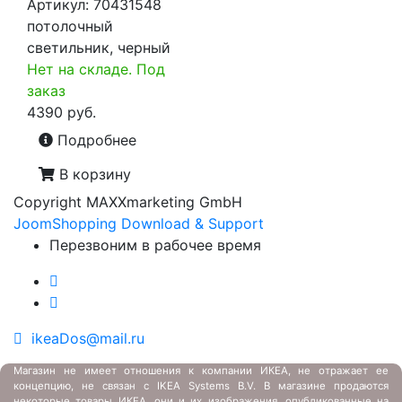
Артикул:
70431548
потолочный
светильник, черный
Нет на складе. Под
заказ
4390 руб.
Подробнее
В корзину
Copyright MAXXmarketing GmbH
JoomShopping Download & Support
Перезвоним в рабочее время
ikeaDos@mail.ru
Магазин не имеет отношения к компании ИКЕА, не отражает ее
концепцию, не связан с
IKEA Systems B.V. В магазине продаются
некоторые товары ИКЕА, они и их изображения, опубликованные на