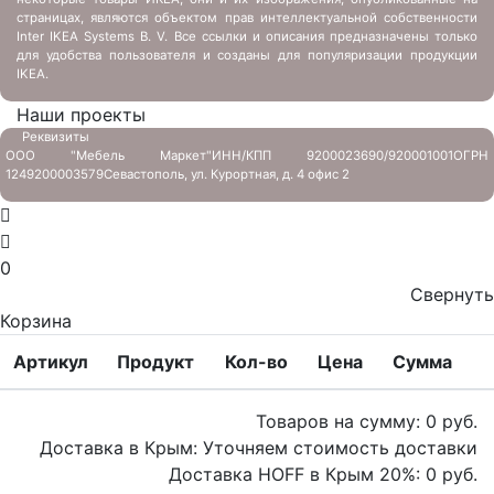
страницах, являются объектом прав интеллектуальной собственности
Inter IKEA Systems B. V. Все ссылки и описания предназначены только
для удобства пользователя и созданы для популяризации продукции
IKEA.
Наши проекты
Реквизиты
ООО "Мебель Маркет"
ИНН/КПП 9200023690/920001001
ОГРН
1249200003579
Севастополь, ул. Курортная, д. 4 офис 2
0
Свернуть
Корзина
Артикул
Продукт
Кол-во
Цена
Сумма
Товаров на сумму:
0
руб.
Доставка в Крым:
Уточняем стоимость доставки
Доставка HOFF в Крым
20
%:
0
руб.