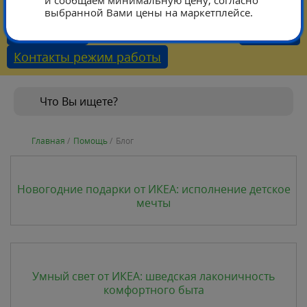
и сообщаем минимальную цену, согласно
выбранной Вами цены на маркетплейсе.
Тарифы
Каталог
Контакты режим работы
Главная
/
Помощь
/
Блог
Новогодние подарки от ИКЕА: исполнение детское
мечты
Умный свет от ИКЕА: шведская лаконичность
комфортного быта