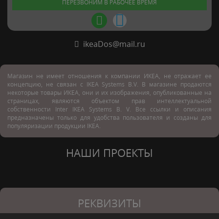
ПЕРЕЗВОНИМ В РАБОЧЕЕ ВРЕМЯ
ikeaDos@mail.ru
Магазин не имеет отношения к компании ИКЕА, не отражает ее
концепцию, не связан с
IKEA Systems B.V. В магазине продаются
некоторые товары ИКЕА, они и их изображения, опубликованные на
страницах, являются объектом прав интеллектуальной
собственности Inter IKEA Systems B. V. Все ссылки и описания
предназначены только для удобства пользователя и созданы для
популяризации продукции IKEA.
НАШИ ПРОЕКТЫ
РЕКВИЗИТЫ