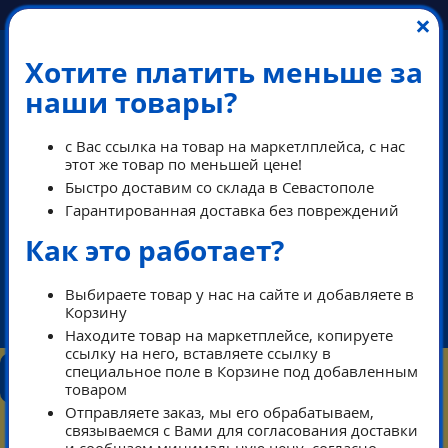
×
Хотите платить меньше за
наши товары?
с Вас ссылка на товар на маркетлплейса, с нас
этот же товар по меньшей цене!
Быстро доставим со склада в Севастополе
Гарантированная доставка без повреждений
Как это работает?
ПЕРЕЗВОНИМ В РАБОЧЕЕ ВРЕМЯ
Выбираете товар у нас на сайте и добавляете в
Корзину
ikeaDos@mail.ru
Находите товар на маркетплейсе, копируете
ссылку на него, вставляете ссылку в
КОНТАКТЫ
специальное поле в Корзине под добавленным
КАТАЛОГ
ТАРИФЫ
ПОМОЩЬ
товаром
РЕЖИМ РАБОТЫ
Отправляете заказ, мы его обрабатываем,
0
связываемся с Вами для согласования доставки
КОРЗИНА