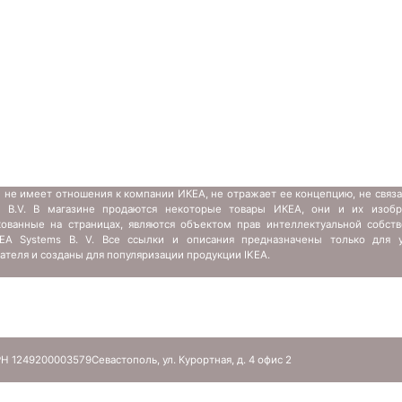
 не имеет отношения к компании ИКЕА, не отражает ее концепцию, не связ
s B.V. В магазине продаются некоторые товары ИКЕА, они и их изобр
кованные на страницах, являются объектом прав интеллектуальной собств
IKEA Systems B. V. Все ссылки и описания предназначены только для у
ателя и созданы для популяризации продукции IKEA.
Н 1249200003579
Севастополь, ул. Курортная, д. 4 офис 2