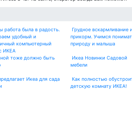
ы работа была в радость.
Грудное вскармливание 
раем удобный и
прикорм. Учимся понимат
тичный компьютерный
природу и малыша
с ИКЕА
нной тоже должно быть
Икеа Новинки Садовой
о
мебели
предлагает Икеа для сада
Как полностью обустрои
и
детскую комнату ИКЕА!