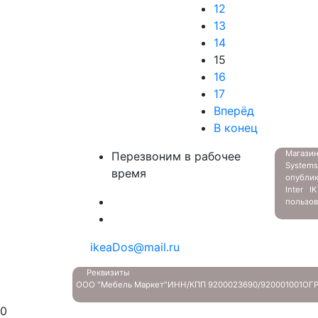
12
13
14
15
16
17
Вперёд
В конец
Магазин
Перезвоним в рабочее
System
время
опубли
Inter 
пользов
ikeaDos@mail.ru
Реквизиты
ООО "Мебель Маркет"
ИНН/КПП 9200023690/920001001
ОГР
0