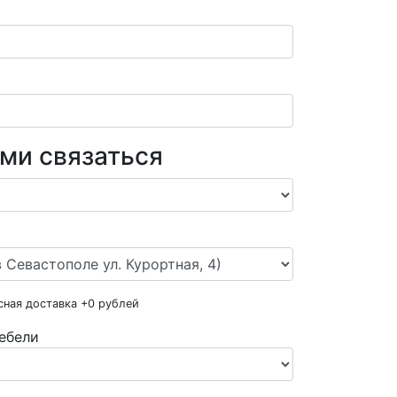
ами связаться
сная доставка +
0
рублей
ебели