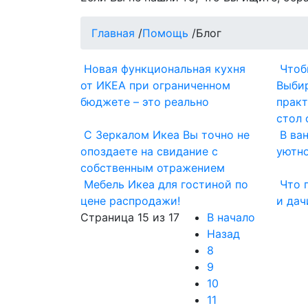
Главная
/
Помощь
/
Блог
Новая функциональная кухня
Чтоб
от ИКЕА при ограниченном
Выби
бюджете – это реально
прак
стол 
С Зеркалом Икеа Вы точно не
В ва
опоздаете на свидание с
уютн
собственным отражением
Мебель Икеа для гостиной по
Что 
цене распродажи!
и дач
Страница 15 из 17
В начало
Назад
8
9
10
11