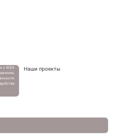
ан с
IKEA
Наши проекты
ажения,
енности
добства