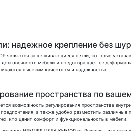
и: надежное крепление без шу
 являются защелкивающиеся петли, которые устанавл
 долговечность мебели и предотвращает ее деформаци
личаются высоким качеством и надежностью.
ирование пространства по ваше
тся возможность регулирования пространства внутри
 предпочтения, а также удобно разместить различные 
ех, кто ценит комфорт и функциональность в мебели.
-витрины HEMNES ИКЕА КЫМОР от Лузалес - это отличн