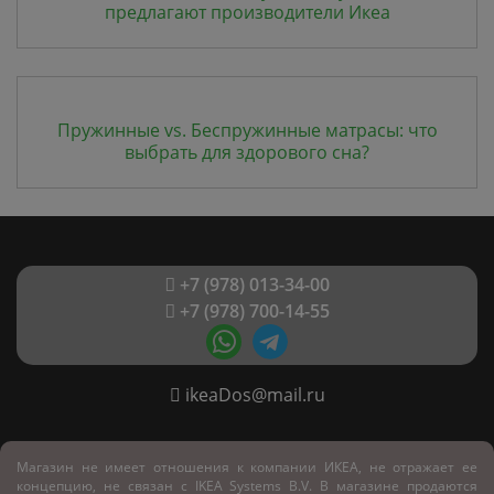
предлагают производители Икеа
Пружинные vs. Беспружинные матрасы: что
выбрать для здорового сна?
+7 (978) 013-34-00
+7 (978) 700-14-55
ikeaDos@mail.ru
Магазин не имеет отношения к компании ИКЕА, не отражает ее
концепцию, не связан с
IKEA Systems B.V. В магазине продаются