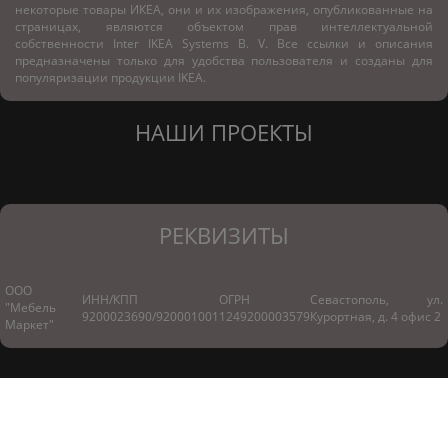
некоторые товары ИКЕА, они и их изображения, опубликованные на
страницах, являются объектом прав интеллектуальной
собственности Inter IKEA Systems B. V. Все ссылки и описания
предназначены только для удобства пользователя и созданы для
популяризации продукции IKEA.
НАШИ ПРОЕКТЫ
РЕКВИЗИТЫ
ООО
ИНН/КПП
ОГРН
Севастополь, ул.
"Мебель
9200023690/920001001
1249200003579
Курортная, д. 4 офис 2
Маркет"