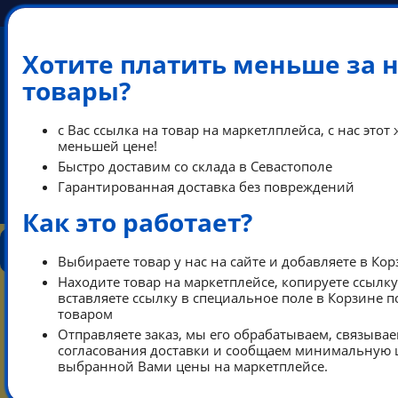
Хотите платить меньше за 
товары?
+7 (978) 013-34-00
с Вас ссылка на товар на маркетлплейса, с нас этот 
+7 (978) 700-14-55
меньшей цене!
Быстро доставим со склада в Севастополе
Гарантированная доставка без повреждений
ikeaDos@mail.ru
Как это работает?
КОНТАКТЫ
КАТАЛОГ
ТАРИФЫ
ПОМОЩЬ
Выбираете товар у нас на сайте и добавляете в Ко
РЕЖИМ РАБОТЫ
Находите товар на маркетплейсе, копируете ссылку
0
вставляете ссылку в специальное поле в Корзине 
КОРЗИНА
товаром
Отправляете заказ, мы его обрабатываем, связывае
согласования доставки и сообщаем минимальную ц
Тарифы
Каталог
выбранной Вами цены на маркетплейсе.
Контакты режим работы