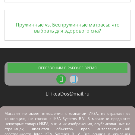
Пружинные vs. Беспружинные матрасы: что
выбрать для здорового сна?
ПЕРЕЗВОНИМ В РАБОЧЕЕ ВРЕМЯ
ikeaDos@mail.ru
Магазин не имеет отношения к компании ИКЕА, не отражает ее
концепцию, не связан с
IKEA Systems B.V. В магазине продаются
некоторые товары ИКЕА, они и их изображения, опубликованные на
страницах, являются объектом прав интеллектуальной
собственности Inter IKEA Systems B. V. Все ссылки и описания