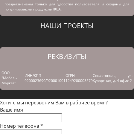
предназначены только для удобства пользователя и созданы для
популяризации продукции IKEA.
НАШИ ПРОЕКТЫ
РЕКВИЗИТЫ
ООО
ИНН/КПП
ОГРН
Севастополь, ул.
"Мебель
9200023690/920001001
1249200003579
Курортная, д. 4 офис 2
Маркет"
Хотите мы перезвоним Вам в рабочее время?
Ваше имя
Номер телефона
*