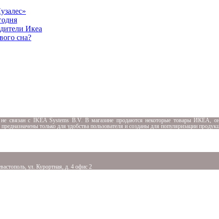
узалес»
годня
одители Икеа
вого сна?
 не связан с
IKEA Systems B.V. В магазине продаются некоторые товары ИКЕА, он
я предназначены только для удобства пользователя и созданы для популяризации продук
вастополь, ул. Курортная, д. 4 офис 2