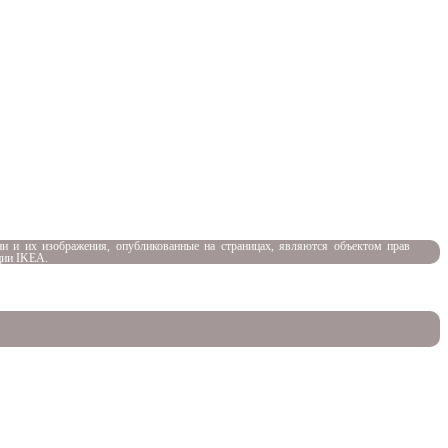
и и их изображения, опубликованные на страницах, являются объектом прав
ции IKEA.