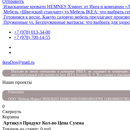
Отправить
Изысканные кровати HEMNES Хэмнес от Икеа и компании «Л
Мебель «Шведский стандарт» vs Мебель IKEA: что выбрать се
Готовимся к весне. Какую садовую мебель предлагают произв
Пружинные vs. Беспружинные матрасы: что выбрать для здоро
+7 (978) 013-34-00
+7 (978) 700-14-55
ikeaDos@mail.ru
Магазин не имеет отношения к компании ИКЕА, не отражает ее концепцию,
интеллектуальной собственности Inter IKEA Systems B. V. Все ссылки и описани
Наши проекты
Реквизиты
ООО "Мебель Маркет"
ИНН/КПП 9200023690/920001001
ОГРН 1249200003579
Се
0
Свернуть
Корзина
Артикул
Продукт
Кол-во
Цена
Сумма
Товаров на сумму:
0
руб.