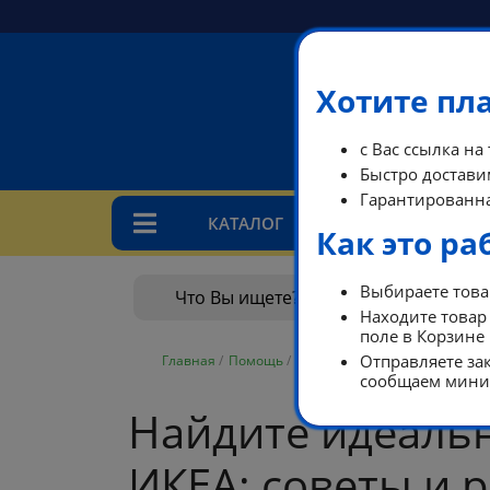
Хотите пл
с Вас ссылка на
Быстро доставим
Гарантированна
КАТАЛОГ
ТАРИ
Как это ра
Выбираете товар
Находите товар 
поле в Корзине
Отправляете зак
Главная
/
Помощь
/
Блог
сообщаем миним
Найдите идеальн
ИКЕА: советы и 