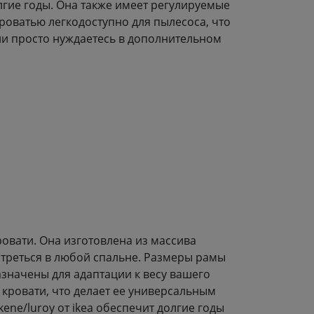
лгие годы. Она также имеет регулируемые
роватью легкодоступно для пылесоса, что
ли просто нуждаетесь в дополнительном
ровати. Она изготовлена из массива
отреться в любой спальне. Размеры рамы
азначены для адаптации к весу вашего
 кровати, что делает ее универсальным
ne/luroy от ikea обеспечит долгие годы