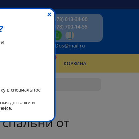
×
+7 (978) 013-34-00
?
+7 (978) 700-14-55
е!
ikeaDos@mail.ru
0
КТЫ
КОРЗИНА
АБОТЫ
лку в специальное
ания доставки и
ейсе.
 спальни от