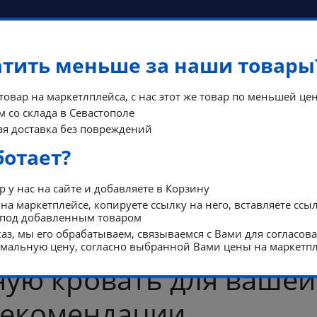
атить меньше за наши товары
 товар на маркетлплейса, с нас этот же товар по меньшей цен
 со склада в Севастополе
я доставка без повреждений
КОНТА
ФЫ
ПОМОЩЬ
ботает?
РЕЖИМ Р
 у нас на сайте и добавляете в Корзину
на маркетплейсе, копируете ссылку на него, вставляете ссы
 под добавленным товаром
аз, мы его обрабатываем, связываемся с Вами для согласов
альную цену, согласно выбранной Вами цены на маркетпл
ую кровать для вашей
рекомендации