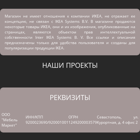
Магазин не имеет отношения к компании ИКЕА, не отражает ее
концепцию, не связан с
IKEA Systems B.V. В магазине продаются
некоторые товары ИКЕА, они и их изображения, опубликованные на
страницах, являются объектом прав интеллектуальной
собственности Inter IKEA Systems B. V. Все ссылки и описания
предназначены только для удобства пользователя и созданы для
популяризации продукции IKEA.
НАШИ ПРОЕКТЫ
РЕКВИЗИТЫ
ООО
ИНН/КПП
ОГРН
Севастополь, ул.
"Мебель
9200023690/920001001
1249200003579
Курортная, д. 4 офис 2
Маркет"