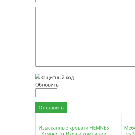
Обновить
Отправить
Изысканные кровати HEMNES
Меб
Хэмнес от Икеа и компании
vs 