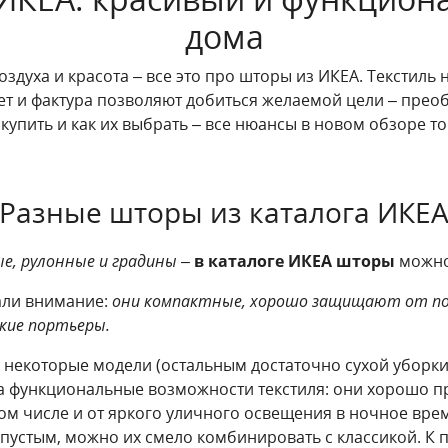
дома
оздуха и красота – все это про шторы из ИКЕА. Текстиль
ет и фактура позволяют добиться желаемой цели – преоб
купить и как их выбрать – все нюансы в новом обзоре т
Разные шторы из каталога ИКЕ
е, рулонные и градины
–
в каталоге ИКЕА шторы
можно
ли внимание:
они компактные, хорошо защищают от пост
ские портьеры.
ь некоторые модели (остальным достаточно сухой уборки
на функциональные возможности текстиля: они хорошо пр
том числе и от яркого уличного освещения в ночное вре
пустым, можно их смело комбинировать с классикой. К п