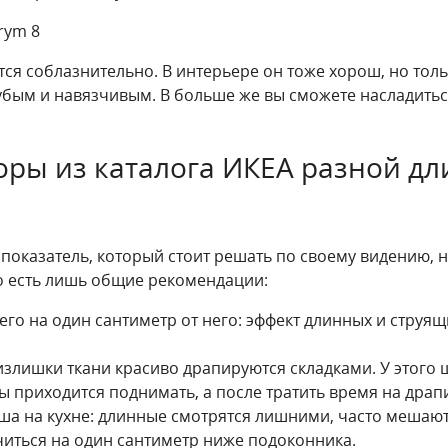
тся соблазнительно. В интерьере он тоже хорош, но то
рубым и навязчивым. В больше же вы сможете насладит
ры из каталога ИКЕА разной д
 показатель, который стоит решать по своему видению, 
 то есть лишь общие рекомендации:
его на один сантиметр от него: эффект длинных и струящ
злишки ткани красиво драпируются складками. У этого ш
ы приходится поднимать, а после тратить время на драп
а на кухне: длинные смотрятся лишними, часто мешают 
читься на один сантиметр ниже подоконника.