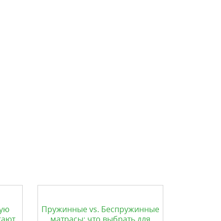
кую
Пружинные vs. Беспружинные
гают
матрасы: что выбрать для