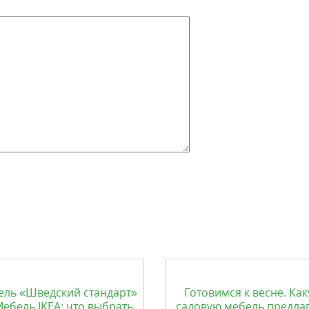
ель «Шведский стандарт»
Готовимся к весне. Ка
Мебель IKEA: что выбрать
садовую мебель предла