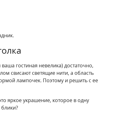
здник.
толка
и ваша гостиная невелика) достаточно,
лом свисают светящие нити, а область
ормой лампочек. Поэтому и решить с ее
то яркое украшение, которое в одну
 блики?