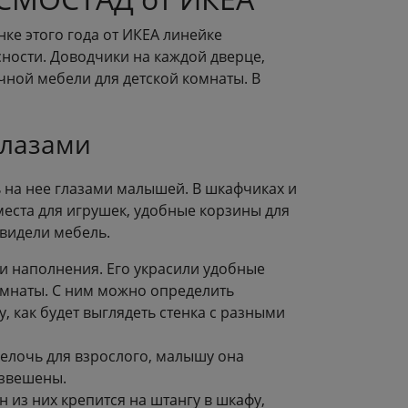
нке этого года от ИКЕА линейке
сности. Доводчики на каждой дверце,
ичной мебели для детской комнаты. В
глазами
 на нее глазами малышей. В шкафчиках и
места для игрушек, удобные корзины для
увидели мебель.
 и наполнения. Его украсили удобные
омнаты. С ним можно определить
, как будет выглядеть стенка с разными
Мелочь для взрослого, малышу она
азвешены.
 из них крепится на штангу в шкафу,