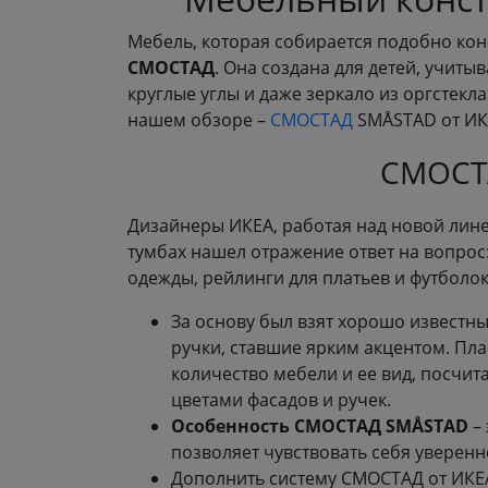
Мебель, которая собирается подобно конс
СМОСТАД
. Она создана для детей, учиты
круглые углы и даже зеркало из оргстекл
нашем обзоре –
СМОСТАД
SMÅSTAD от ИКЕ
СМОСТА
Дизайнеры ИКЕА, работая над новой лине
тумбах нашел отражение ответ на вопрос
одежды, рейлинги для платьев и футболок,
За основу был взят хорошо известны
ручки, ставшие ярким акцентом. Пл
количество мебели и ее вид, посчит
цветами фасадов и ручек.
Особенность СМОСТАД SMÅSTAD
– 
позволяет чувствовать себя уверенн
Дополнить систему СМОСТАД от ИКЕА 