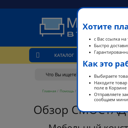
Хотите пл
с Вас ссылка на
Быстро доставим
Гарантированна
КАТАЛОГ
ТАРИ
Как это ра
Выбираете товар
Находите товар 
поле в Корзине
Главная
/
Помощь
/
Блог
Отправляете зак
сообщаем миним
Обзор СМОСТАД и
Мебельный конст