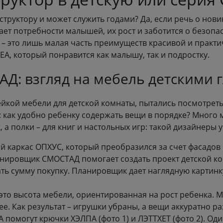
труктору и может служить годами? Да, если речь о нови
вает потребности малышей, их рост и заботится о безопа
а – это лишь малая часть преимуществ красивой и практ
А, который понравится как малышу, так и подростку.
Д: взгляд на мебель детскими 
йкой мебели для детской комнаты, пытались посмотреть
: как удобно ребенку содержать вещи в порядке? Много 
 а полки – для книг и настольных игр: такой дизайнеры 
й каркас ОПХУС, который преобразился за счет фасадов
анировщик СМОСТАД помогает создать проект детской к
ать сумму покупку. Планировщик дает наглядную картинку
это высота мебели, ориентированная на рост ребенка. 
ее. Как результат – игрушки убраны, а вещи аккуратно р
помогут крючки ХЭЛПА (фото 1) и ЛЭТТХЕТ (фото 2). Один