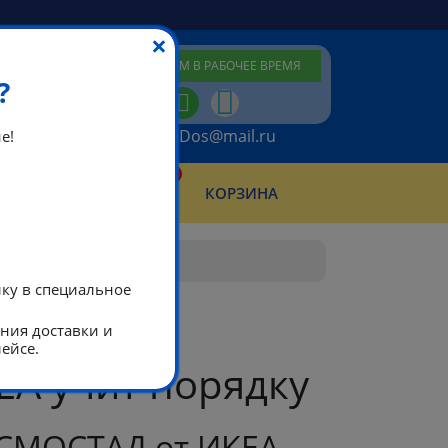
×
ПЕРЕЗВОНИМ В РАБОЧЕЕ ВРЕМЯ
?
ikeaDos@mail.ru
е!
0
КТЫ
КОРЗИНА
АБОТЫ
лку в специальное
ания доставки и
ейсе.
ЕА учит порядку
 СМОСТАД от ИКЕА