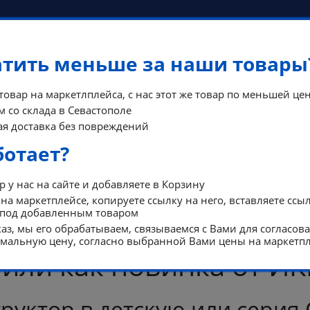
атить меньше за наши товары
 товар на маркетлплейса, с нас этот же товар по меньшей цен
 со склада в Севастополе
КОНТА
я доставка без повреждений
ФЫ
ПОМОЩЬ
РЕЖИМ Р
ботает?
 у нас на сайте и добавляете в Корзину
на маркетплейсе, копируете ссылку на него, вставляете ссы
 под добавленным товаром
аз, мы его обрабатываем, связываемся с Вами для согласов
альную цену, согласно выбранной Вами цены на маркетпл
ли как новинка от ИК
руктор в детскую или серия