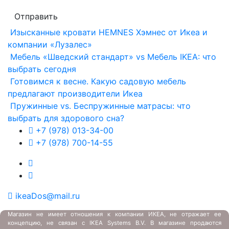
Отправить
Изысканные кровати HEMNES Хэмнес от Икеа и
компании «Лузалес»
Мебель «Шведский стандарт» vs Мебель IKEA: что
выбрать сегодня
Готовимся к весне. Какую садовую мебель
предлагают производители Икеа
Пружинные vs. Беспружинные матрасы: что
выбрать для здорового сна?
+7 (978) 013-34-00
+7 (978) 700-14-55
ikeaDos@mail.ru
Магазин не имеет отношения к компании ИКЕА, не отражает ее
концепцию, не связан с
IKEA Systems B.V. В магазине продаются