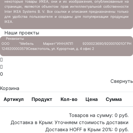
некоторые товары ИКЕА, они и их изображения, опубликованные на
страницах, являются объектом прав интеллектуальной собственности
Inter IKEA Systems B. V. Все ссылки и описания предназначены только
для удобства пользователя и созданы для популяризации продукции
IKEA.
Наши проекты
Реквизиты
ООО "Мебель Маркет"
ИНН/КПП 9200023690/920001001
ОГРН
1249200003579
Севастополь, ул. Курортная, д. 4 офис 2
0
Свернуть
Корзина
Артикул
Продукт
Кол-во
Цена
Сумма
Товаров на сумму:
0
руб.
Доставка в Крым:
Уточняем стоимость доставки
Доставка HOFF в Крым
20
%:
0
руб.