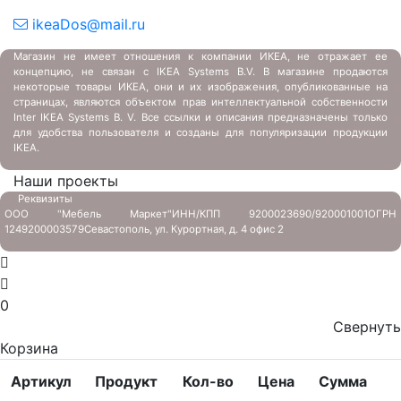
ikeaDos@mail.ru
Магазин не имеет отношения к компании ИКЕА, не отражает ее
концепцию, не связан с
IKEA Systems B.V. В магазине продаются
некоторые товары ИКЕА, они и их изображения, опубликованные на
страницах, являются объектом прав интеллектуальной собственности
Inter IKEA Systems B. V. Все ссылки и описания предназначены только
для удобства пользователя и созданы для популяризации продукции
IKEA.
Наши проекты
Реквизиты
ООО "Мебель Маркет"
ИНН/КПП 9200023690/920001001
ОГРН
1249200003579
Севастополь, ул. Курортная, д. 4 офис 2
0
Свернуть
Корзина
Артикул
Продукт
Кол-во
Цена
Сумма