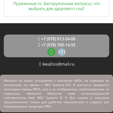
Пружинные vs. Беспружинные матрасы: что
выбрать для здорового сна?
+7 (978) 013-34-00
+7 (978) 700-14-55
ikeaDos@mail.ru
Магазин не имеет отношения к компании ИКЕА, не отражает ее
концепцию, не связан с
IKEA Systems B.V. В магазине продаются
некоторые товары ИКЕА, они и их изображения, опубликованные на
страницах, являются объектом прав интеллектуальной
собственности Inter IKEA Systems B. V. Все ссылки и описания
предназначены только для удобства пользователя и созданы для
популяризации продукции IKEA.