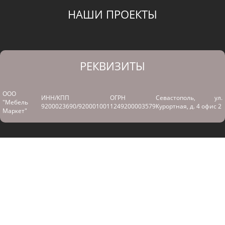
НАШИ ПРОЕКТЫ
РЕКВИЗИТЫ
ООО
ИНН/КПП
ОГРН
Севастополь, ул.
"Мебель
9200023690/920001001
1249200003579
Курортная, д. 4 офис 2
Маркет"