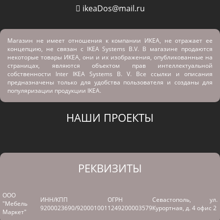
ikeaDos@mail.ru
Магазин не имеет отношения к компании ИКЕА, не отражает ее
концепцию, не связан с
IKEA Systems B.V. В магазине продаются
некоторые товары ИКЕА, они и их изображения, опубликованные на
страницах, являются объектом прав интеллектуальной
собственности Inter IKEA Systems B. V. Все ссылки и описания
предназначены только для удобства пользователя и созданы для
популяризации продукции IKEA.
НАШИ ПРОЕКТЫ
РЕКВИЗИТЫ
ООО
ИНН/КПП
ОГРН
Севастополь, ул.
"Мебель
9200023690/920001001
1249200003579
Курортная, д. 4 офис 2
Маркет"