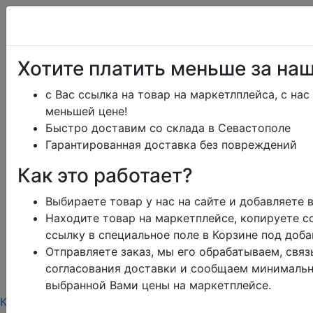
Перезвоним в рабочее время
Хотите платить меньше за на
с Вас ссылка на товар на маркетлплейса, с нас
меньшей цене!
ikeaDos@mail.ru
Быстро доставим со склада в Севастополе
Гарантированная доставка без повреждений
Главная
Каталог
Тарифы
Помощь
Как это работает?
Отзывы
Дизайн
Сроки доставки
Выбираете товар у нас на сайте и добавляете 
Обмен и возврат
Находите товар на маркетплейсе, копируете сс
Блог
ссылку в специальное поле в Корзине под доб
Заказать юр.лицу
Контакты
Корзина
0
Отправляете заказ, мы его обрабатываем, свя
режим работы
согласования доставки и сообщаем минимальн
меню
выбранной Вами цены на маркетплейсе.
Каталог
Тарифы
Контакты режим работы