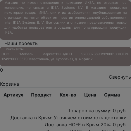
Магазин не имеет отношения к компании ИКЕА, не отражает ее
концепцию, не связан с
IKEA Systems B.V. В магазине продаются
некоторые товары ИКЕА, они и их изображения, опубликованные на
страницах, являются объектом прав интеллектуальной собственности
Inter IKEA Systems B. V. Все ссылки и описания предназначены только
для удобства пользователя и созданы для популяризации продукции
IKEA.
Наши проекты
Реквизиты
ООО "Мебель Маркет"
ИНН/КПП 9200023690/920001001
ОГРН
1249200003579
Севастополь, ул. Курортная, д. 4 офис 2
0
Свернуть
Корзина
Артикул
Продукт
Кол-во
Цена
Сумма
Товаров на сумму:
0
руб.
Доставка в Крым:
Уточняем стоимость доставки
Доставка HOFF в Крым
20
%:
0
руб.