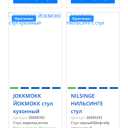
Оригинал
Оригинал
JOKKMOKK
NILSINGE
ЙОКМОКК стул
НИЛЬСИНГЕ
кухонный
стул
Артикул:
50458765
Артикул:
20495335
Стул, морилка,антик
Стул черный/Шифтебу
Нет на складе. Под заказ
коричневый