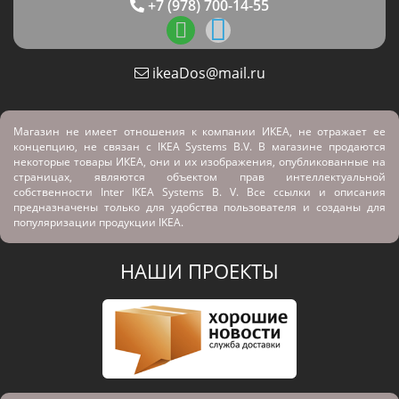
+7 (978) 700-14-55
ikeaDos@mail.ru
Магазин не имеет отношения к компании ИКЕА, не отражает ее
концепцию, не связан с
IKEA Systems B.V. В магазине продаются
некоторые товары ИКЕА, они и их изображения, опубликованные на
страницах, являются объектом прав интеллектуальной
собственности Inter IKEA Systems B. V. Все ссылки и описания
предназначены только для удобства пользователя и созданы для
популяризации продукции IKEA.
НАШИ ПРОЕКТЫ