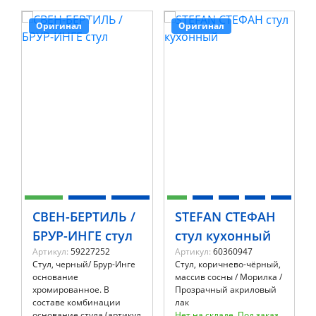
Оригинал
Оригинал
СВЕН-БЕРТИЛЬ /
STEFAN СТЕФАН
БРУР-ИНГЕ стул
стул кухонный
Артикул:
59227252
Артикул:
60360947
Стул, черный/ Брур-Инге
Стул, коричнево-чёрный,
основание
массив сосны / Морилка /
хромированное. В
Прозрачный акриловый
составе комбинации
лак
основание стула (артикул
Нет на складе. Под заказ