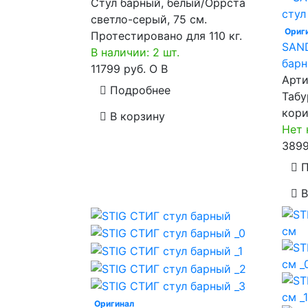
Стул барный, белый/Оррста
светло-серый, 75 см.
Ориг
Протестировано для 110 кг.
SAN
В наличии: 2 шт.
бар
11799 руб.
O
B
Арти
Подробнее
Табу
кори
В корзину
Нет 
3899
П
В
Оригинал