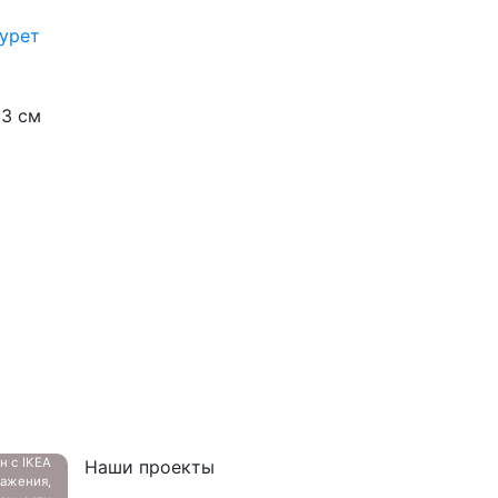
урет
63 см
ан с
IKEA
Наши проекты
ажения,