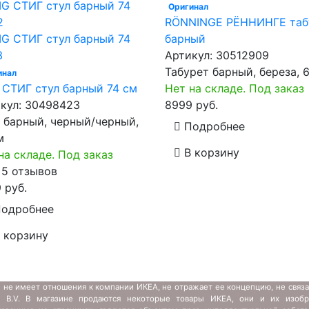
Оригинал
RÖNNINGE РЁННИНГЕ таб
барный
Артикул:
30512909
Табурет барный, береза, 
инал
 СТИГ стул барный 74 см
Нет на складе. Под заказ
кул:
30498423
8999 руб.
 барный, черный/черный,
Подробнее
м
В корзину
на складе. Под заказ
- 5 отзывов
 руб.
одробнее
 корзину
 не имеет отношения к компании ИКЕА, не отражает ее концепцию, не связ
s B.V. В магазине продаются некоторые товары ИКЕА, они и их изобр