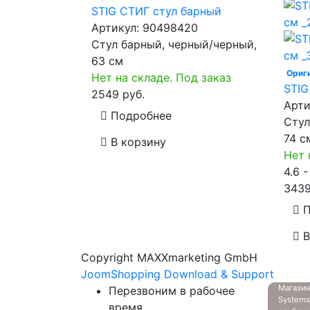
STIG СТИГ стул барный
Артикул:
90498420
Стул барный, черный/черный,
63 см
Ориг
Нет на складе. Под заказ
STIG
2549 руб.
Арти
Подробнее
Стул
74 с
В корзину
Нет 
4.6 
3439
П
В
Copyright MAXXmarketing GmbH
JoomShopping Download & Support
Магазин
Перезвоним в рабочее
System
время