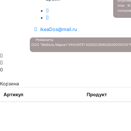
опубли
Inter 
пользов
ikeaDos@mail.ru
Реквизиты
ООО "Мебель Маркет"
ИНН/КПП 9200023690/920001001
ОГР
0
Корзина
Артикул
Продукт