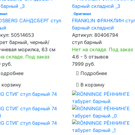
инал
Оригинал
DSBERG САНДСБЕРГ стул
FRANKLIN ФРАНКЛИН сту
ный
барный складной
кул:
50514653
Артикул:
80406794
рет барный, черный/
стул барный
чневая морилка, 63 см
Нет на складе. Под заказ
на складе. Под заказ
4.6 - 5 отзывов
 руб.
7999 руб.
одробнее
Подробнее
 корзину
В корзину