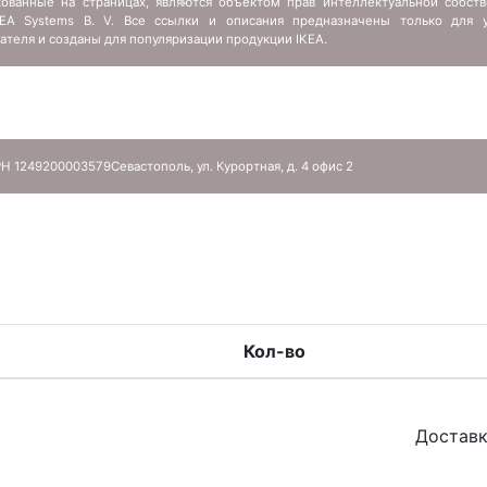
кованные на страницах, являются объектом прав интеллектуальной собств
IKEA Systems B. V. Все ссылки и описания предназначены только для у
ателя и созданы для популяризации продукции IKEA.
Н 1249200003579
Севастополь, ул. Курортная, д. 4 офис 2
Кол-во
Доставк