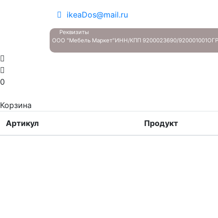
ikeaDos@mail.ru
Реквизиты
ООО "Мебель Маркет"
ИНН/КПП 9200023690/920001001
ОГР
0
Корзина
Артикул
Продукт