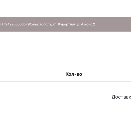
Н 1249200003579
Севастополь, ул. Курортная, д. 4 офис 2
Кол-во
Доставк