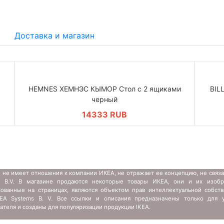
Доставка и магазин
HEMNES ХЕМНЭС КЫМОР Стол c 2 ящиками
BIL
черный
14333 RUB
 не имеет отношения к компании ИКЕА, не отражает ее концепцию, не связ
s B.V. В магазине продаются некоторые товары ИКЕА, они и их изобр
кованные на страницах, являются объектом прав интеллектуальной собств
IKEA Systems B. V. Все ссылки и описания предназначены только для у
ателя и созданы для популяризации продукции IKEA.