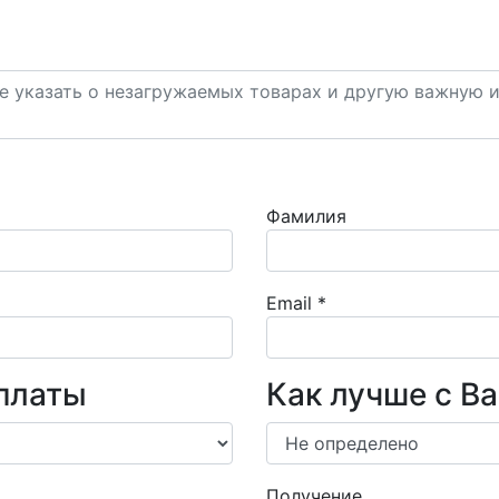
Фамилия
Email
*
платы
Как лучше с В
Получение