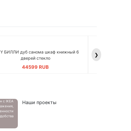
LY БИЛЛИ дуб санома шкаф книжный 6
BILLY БИЛЛИ д
❯
дверей стекло
дв
44599 RUB
4
ан с
IKEA
Наши проекты
ажения,
енности
добства