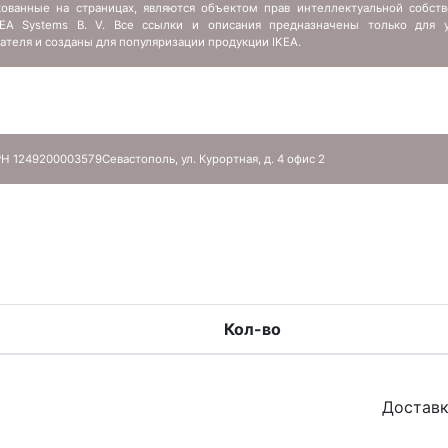
кованные на страницах, являются объектом прав интеллектуальной собств
IKEA Systems B. V. Все ссылки и описания предназначены только для у
ателя и созданы для популяризации продукции IKEA.
Н 1249200003579
Севастополь, ул. Курортная, д. 4 офис 2
Кол-во
Доставк