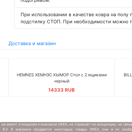
подогревом.
При использовании в качестве ковра на полу
подстилку СТОП. При необходимости можно п
Доставка и магазин
HEMNES ХЕМНЭС КЫМОР Стол c 2 ящиками
BIL
черный
14333 RUB
 не имеет отношения к компании ИКЕА, не отражает ее концепцию, не связ
s B.V. В магазине продаются некоторые товары ИКЕА, они и их изобр