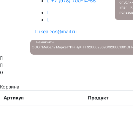
+7 (978) 700-14-55
опубли
Inter 
пользов
ikeaDos@mail.ru
Реквизиты
ООО "Мебель Маркет"
ИНН/КПП 9200023690/920001001
ОГР
0
Корзина
Артикул
Продукт