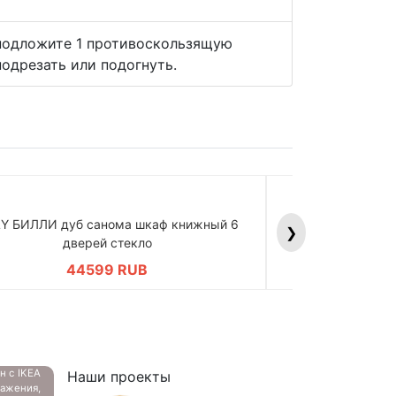
 подложите 1 противоскользящую
одрезать или подогнуть.
LY БИЛЛИ дуб санома шкаф книжный 6
BILLY БИЛЛИ д
❯
дверей стекло
дв
44599 RUB
4
ан с
IKEA
Наши проекты
ажения,