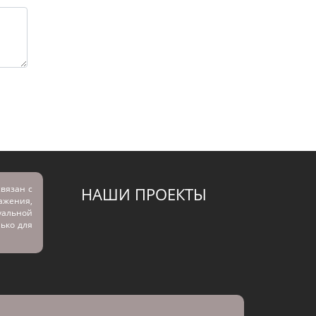
вязан с
НАШИ ПРОЕКТЫ
ражения,
альной
лько для