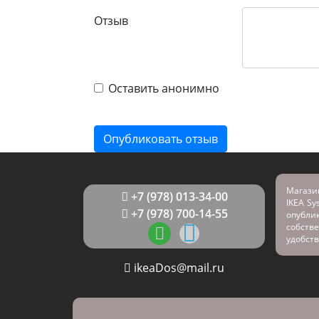
Отзыв
Оставить анонимно
Магази
+7 (978) 013-34-00
IKEA Sy
+7 (978) 700-14-55
опубл
собстве
удобств
ikeaDos@mail.ru