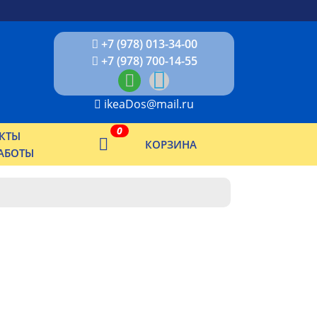
+7 (978) 013-34-00
+7 (978) 700-14-55
ikeaDos@mail.ru
0
КТЫ
КОРЗИНА
АБОТЫ