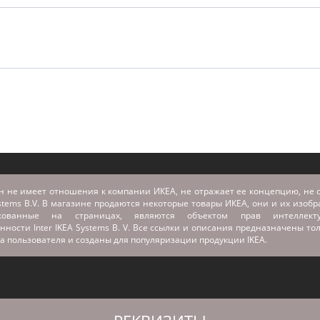
н не имеет отношения к компании ИКЕА, не отражает ее концепцию, не с
stems B.V. В магазине продаются некоторые товары ИКЕА, они и их изоб
икованные на страницах, являются объектом прав интеллекту
нности Inter IKEA Systems B. V. Все ссылки и описания предназначены то
а пользователя и созданы для популяризации продукции IKEA.