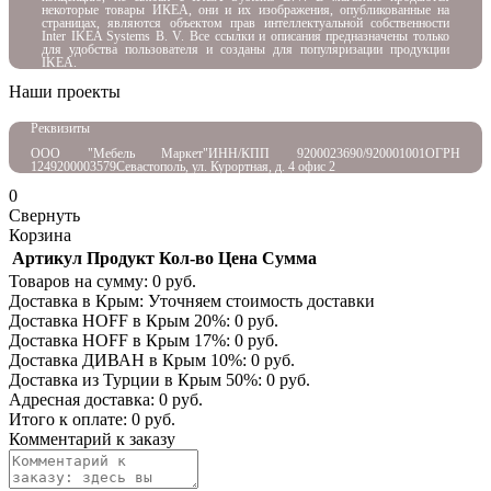
некоторые товары ИКЕА, они и их изображения, опубликованные на
страницах, являются объектом прав интеллектуальной собственности
Inter IKEA Systems B. V. Все ссылки и описания предназначены только
для удобства пользователя и созданы для популяризации продукции
IKEA.
Наши проекты
Реквизиты
ООО "Мебель Маркет"
ИНН/КПП 9200023690/920001001
ОГРН
1249200003579
Севастополь, ул. Курортная, д. 4 офис 2
0
Свернуть
Корзина
Артикул
Продукт
Кол-во
Цена
Сумма
Товаров на сумму:
0
руб.
Доставка в Крым:
Уточняем стоимость доставки
Доставка HOFF в Крым
20
%:
0
руб.
Доставка HOFF в Крым
17
%:
0
руб.
Доставка ДИВАН в Крым
10
%:
0
руб.
Доставка из Турции в Крым
50
%:
0
руб.
Адресная доставка:
0
руб.
Итого к оплате:
0
руб.
Комментарий к заказу