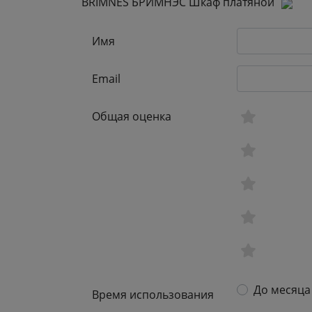
BRIMNES БРИМНЭС Шкаф платяной
Имя
Email
Общая оценка
До месяца
Время использования