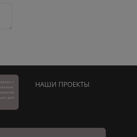
вязан с
НАШИ ПРОЕКТЫ
ражения,
альной
лько для