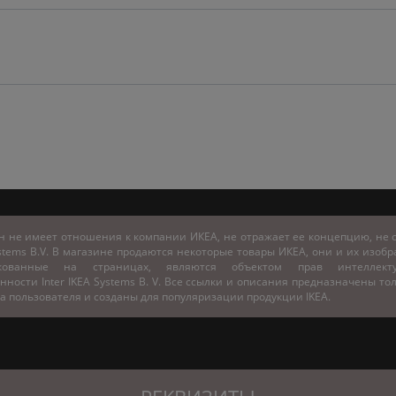
н не имеет отношения к компании ИКЕА, не отражает ее концепцию, не с
stems B.V. В магазине продаются некоторые товары ИКЕА, они и их изоб
икованные на страницах, являются объектом прав интеллекту
нности Inter IKEA Systems B. V. Все ссылки и описания предназначены то
а пользователя и созданы для популяризации продукции IKEA.