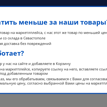
атить меньше за наши товары
 товар на маркетлплейса, с нас этот же товар по меньшей цен
 со склада в Севастополе
я доставка без повреждений
КОНТА
ФЫ
ПОМОЩЬ
ботает?
РЕЖИМ Р
 у нас на сайте и добавляете в Корзину
на маркетплейсе, копируете ссылку на него, вставляете ссы
 под добавленным товаром
аз, мы его обрабатываем, связываемся с Вами для согласов
альную цену, согласно выбранной Вами цены на маркетпл