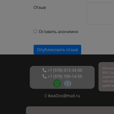
Отзыв
Оставить анонимно
Магази
+7 (978) 013-34-00
IKEA Sy
+7 (978) 700-14-55
опубл
собстве
удобств
ikeaDos@mail.ru