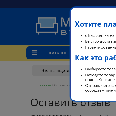
Хотите пл
с Вас ссылка на
Быстро доставим
Гарантированна
КАТАЛОГ
ТАРИ
Как это ра
Выбираете товар
Находите товар 
поле в Корзине
Отправляете зак
Главная
/
Оставить отзыв
сообщаем миним
Оставить отзыв