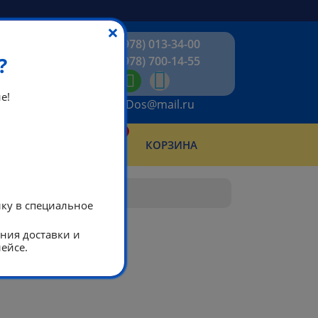
×
+7 (978) 013-34-00
?
+7 (978) 700-14-55
е!
ikeaDos@mail.ru
0
КТЫ
КОРЗИНА
АБОТЫ
лку в специальное
ания доставки и
ейсе.