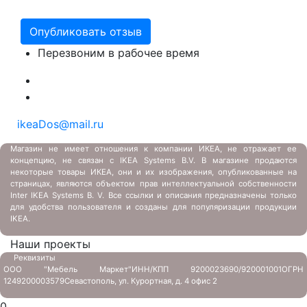
Перезвоним в рабочее время
ikeaDos@mail.ru
Магазин не имеет отношения к компании ИКЕА, не отражает ее
концепцию, не связан с
IKEA Systems B.V. В магазине продаются
некоторые товары ИКЕА, они и их изображения, опубликованные на
страницах, являются объектом прав интеллектуальной собственности
Inter IKEA Systems B. V. Все ссылки и описания предназначены только
для удобства пользователя и созданы для популяризации продукции
IKEA.
Наши проекты
Реквизиты
ООО "Мебель Маркет"
ИНН/КПП 9200023690/920001001
ОГРН
1249200003579
Севастополь, ул. Курортная, д. 4 офис 2
0