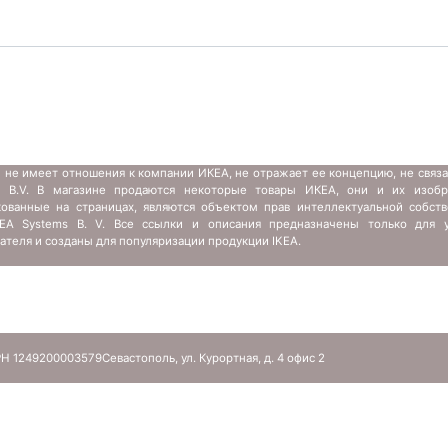
 не имеет отношения к компании ИКЕА, не отражает ее концепцию, не связ
s B.V. В магазине продаются некоторые товары ИКЕА, они и их изобр
кованные на страницах, являются объектом прав интеллектуальной собств
IKEA Systems B. V. Все ссылки и описания предназначены только для у
ателя и созданы для популяризации продукции IKEA.
Н 1249200003579
Севастополь, ул. Курортная, д. 4 офис 2