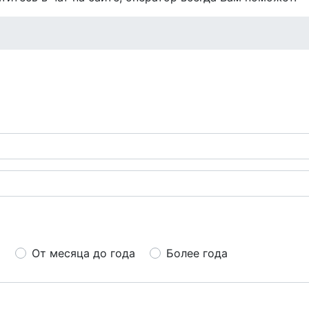
а
От месяца до года
Более года