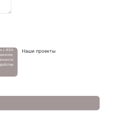
ан с
IKEA
Наши проекты
ажения,
енности
добства