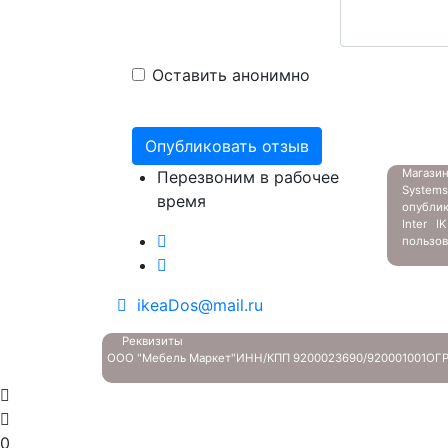
Оставить анонимно
Магазин
Перезвоним в рабочее
System
время
опубли
Inter 
пользов
ikeaDos@mail.ru
Реквизиты
ООО "Мебель Маркет"
ИНН/КПП 9200023690/920001001
ОГР
0