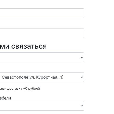
ами связаться
сная доставка +
0
рублей
ебели