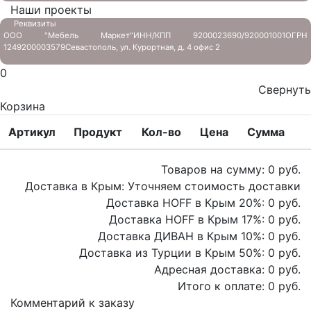
Наши проекты
Реквизиты
ООО "Мебель Маркет"
ИНН/КПП 9200023690/920001001
ОГРН
1249200003579
Севастополь, ул. Курортная, д. 4 офис 2
0
Свернуть
Корзина
Артикул
Продукт
Кол-во
Цена
Сумма
Товаров на сумму:
0
руб.
Доставка в Крым:
Уточняем стоимость доставки
Доставка HOFF в Крым
20
%:
0
руб.
Доставка HOFF в Крым
17
%:
0
руб.
Доставка ДИВАН в Крым
10
%:
0
руб.
Доставка из Турции в Крым
50
%:
0
руб.
Адресная доставка:
0
руб.
Итого к оплате:
0
руб.
Комментарий к заказу