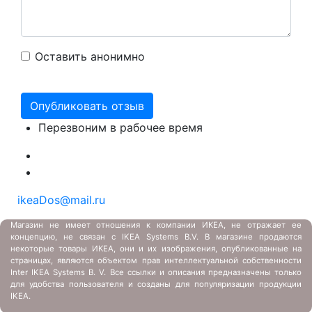
Оставить анонимно
Перезвоним в рабочее время
ikeaDos@mail.ru
Магазин не имеет отношения к компании ИКЕА, не отражает ее
концепцию, не связан с
IKEA Systems B.V. В магазине продаются
некоторые товары ИКЕА, они и их изображения, опубликованные на
страницах, являются объектом прав интеллектуальной собственности
Inter IKEA Systems B. V. Все ссылки и описания предназначены только
для удобства пользователя и созданы для популяризации продукции
IKEA.