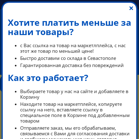
×
Хотите платить меньше за
наши товары?
ПЕРЕЗВОНИМ В РАБОЧЕЕ ВРЕМЯ
с Вас ссылка на товар на маркетлплейса, с нас
этот же товар по меньшей цене!
Быстро доставим со склада в Севастополе
Гарантированная доставка без повреждений
ikeaDos@mail.ru
Как это работает?
КОНТАКТЫ
КАТАЛОГ
ТАРИФЫ
ПОМОЩЬ
РЕЖИМ РАБОТЫ
Выбираете товар у нас на сайте и добавляете в
0
Корзину
КОРЗИНА
Находите товар на маркетплейсе, копируете
ссылку на него, вставляете ссылку в
специальное поле в Корзине под добавленным
Тарифы
Каталог
товаром
Отправляете заказ, мы его обрабатываем,
Контакты режим работы
связываемся с Вами для согласования доставки