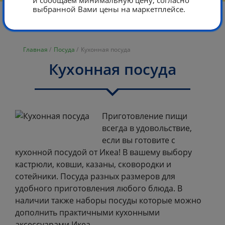
и сообщаем минимальную цену, согласно
выбранной Вами цены на маркетплейсе.
Главная
/
Посуда
/
Кухонная посуда
Кухонная посуда
Приготовление пищи
всегда в удовольствие,
если вы готовите с
кухонной посудой от Икеа! В вашему выбору
кастрюли, ковши, казаны, сковородки и
сотейники. Посуда разных размеров для
удобного приготовления любого блюда. В
наличии также наборы посуды которые можно
дополнить практичными кухонными
аксессуарами Икеа.