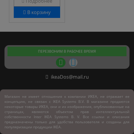
Подробнее
В корзину
ПЕРЕЗВОНИМ В РАБОЧЕЕ ВРЕМЯ
ikeaDos@mail.ru
Магазин не имеет отношения к компании ИКЕА, не отражает ее
концепцию, не связан с
IKEA Systems B.V. В магазине продаются
некоторые товары ИКЕА, они и их изображения, опубликованные на
страницах, являются объектом прав интеллектуальной
собственности Inter IKEA Systems B. V. Все ссылки и описания
предназначены только для удобства пользователя и созданы для
популяризации продукции IKEA.