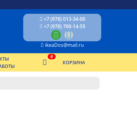
+7 (978) 013-34-00
+7 (978) 700-14-55
ikeaDos@mail.ru
0
КТЫ
КОРЗИНА
АБОТЫ