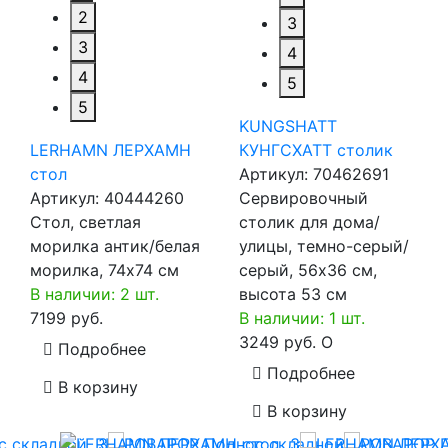
2
3
3
4
4
5
5
KUNGSHATT
LERHAMN ЛЕРХАМН
КУНГСХАТТ столик
стол
Артикул:
70462691
Артикул:
40444260
Сервировочный
Стол, светлая
столик для дома/
морилка антик/белая
улицы, темно-серый/
морилка, 74x74 см
серый, 56x36 см,
В наличии: 2 шт.
высота 53 см
7199 руб.
В наличии: 1 шт.
3249 руб.
O
Подробнее
Подробнее
В корзину
В корзину