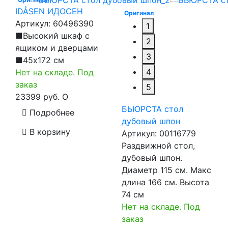
IDÅSEN ИДОСЕН
Оригинал
Артикул:
60496390
1
■Высокий шкаф с
2
ящиком и дверцами
3
■45x172 см
4
Нет на складе. Под
заказ
5
23399 руб.
O
БЬЮРСТА стол
Подробнее
дубовый шпон
В корзину
Артикул:
00116779
Раздвижной стол,
дубовый шпон.
Диаметр 115 см. Макс
длина 166 см. Высота
74 см
Нет на складе. Под
заказ