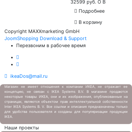
32599 руб.
O
B
Подробнее
В корзину
Copyright MAXXmarketing GmbH
JoomShopping Download & Support
Перезвоним в рабочее время
ikeaDos@mail.ru
Магазин не имеет отношения к компании ИКЕА, не отражает ее
концепцию, не связан с
IKEA Systems B.V. В магазине продаются
некоторые товары ИКЕА, они и их изображения, опубликованные на
страницах, являются объектом прав интеллектуальной собственности
Inter IKEA Systems B. V. Все ссылки и описания предназначены только
для удобства пользователя и созданы для популяризации продукции
IKEA.
Наши проекты