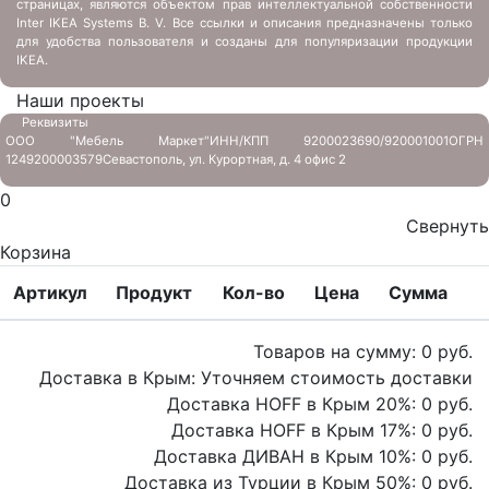
страницах, являются объектом прав интеллектуальной собственности
Inter IKEA Systems B. V. Все ссылки и описания предназначены только
для удобства пользователя и созданы для популяризации продукции
IKEA.
Наши проекты
Реквизиты
ООО "Мебель Маркет"
ИНН/КПП 9200023690/920001001
ОГРН
1249200003579
Севастополь, ул. Курортная, д. 4 офис 2
0
Свернуть
Корзина
Артикул
Продукт
Кол-во
Цена
Сумма
Товаров на сумму:
0
руб.
Доставка в Крым:
Уточняем стоимость доставки
Доставка HOFF в Крым
20
%:
0
руб.
Доставка HOFF в Крым
17
%:
0
руб.
Доставка ДИВАН в Крым
10
%:
0
руб.
Доставка из Турции в Крым
50
%:
0
руб.